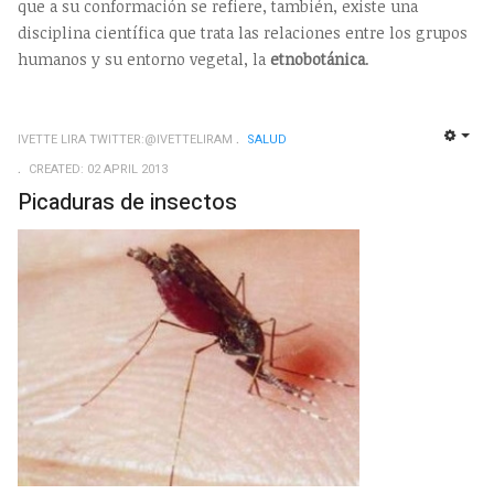
que a su conformación se refiere, también, existe una
disciplina científica que trata las relaciones entre los grupos
humanos y su entorno vegetal, la
etnobotánica
.
IVETTE LIRA TWITTER:@IVETTELIRAM
SALUD
EMP
CREATED: 02 APRIL 2013
Picaduras de insectos