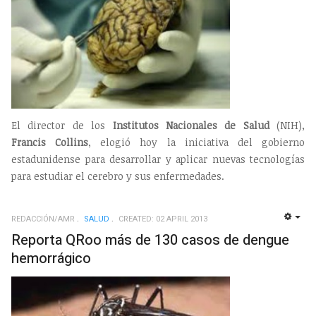
El director de los
Institutos Nacionales de Salud
(NIH),
Francis Collins
, elogió hoy la iniciativa del gobierno
estadunidense para desarrollar y aplicar nuevas tecnologías
para estudiar el cerebro y sus enfermedades.
REDACCIÓN/AMR
SALUD
CREATED: 02 APRIL 2013
EMP
Reporta QRoo más de 130 casos de dengue
hemorrágico