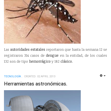
Las
autoridades estatales
reportaron que hasta la semana 12 se
registraron 314 casos de
dengue
en la entidad, de los cuales
132 son de tipo
hemorrágico
y 182
clásico
.
TECNOLOGÍ­A
CREATED: 02 APRIL 2013
EMP
Herramientas astronómicas.