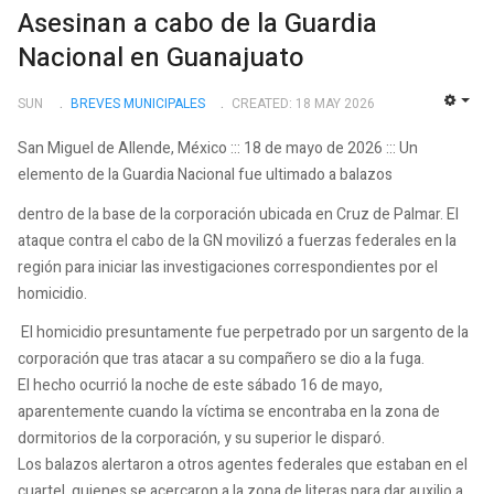
Asesinan a cabo de la Guardia
Nacional en Guanajuato
SUN
BREVES MUNICIPALES
CREATED: 18 MAY 2026
EMP
San Miguel de Allende, México ::: 18 de mayo de 2026 ::: Un
elemento de la Guardia Nacional fue ultimado a balazos
dentro de la base de la corporación ubicada en Cruz de Palmar. El
ataque contra el cabo de la GN movilizó a fuerzas federales en la
región para iniciar las investigaciones correspondientes por el
homicidio.
El homicidio presuntamente fue perpetrado por un sargento de la
corporación que tras atacar a su compañero se dio a la fuga.
El hecho ocurrió la noche de este sábado 16 de mayo,
aparentemente cuando la víctima se encontraba en la zona de
dormitorios de la corporación, y su superior le disparó.
Los balazos alertaron a otros agentes federales que estaban en el
cuartel, quienes se acercaron a la zona de literas para dar auxilio a