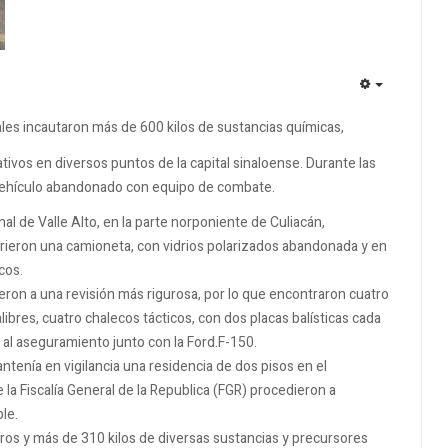
EMPTY
ales incautaron más de 600 kilos de sustancias químicas,
tivos en diversos puntos de la capital sinaloense. Durante las
 vehículo abandonado con equipo de combate.
nal de Valle Alto, en la parte norponiente de Culiacán,
ieron una camioneta, con vidrios polarizados abandonada y en
cos.
ron a una revisión más rigurosa, por lo que encontraron cuatro
libres, cuatro chalecos tácticos, con dos placas balísticas cada
ó al aseguramiento junto con la Ford.F-150.
ntenía en vigilancia una residencia de dos pisos en el
 la Fiscalía General de la Republica (FGR) procedieron a
le.
itros y más de 310 kilos de diversas sustancias y precursores