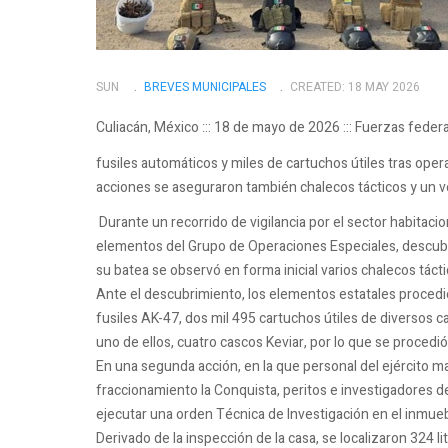
SUN
BREVES MUNICIPALES
CREATED: 18 MAY 2026
Culiacán, México ::: 18 de mayo de 2026 ::: Fuerzas feder
fusiles automáticos y miles de cartuchos útiles tras opera
acciones se aseguraron también chalecos tácticos y un
Durante un recorrido de vigilancia por el sector habitacio
elementos del Grupo de Operaciones Especiales, descubr
su batea se observó en forma inicial varios chalecos tácti
Ante el descubrimiento, los elementos estatales procedie
fusiles AK-47, dos mil 495 cartuchos útiles de diversos ca
uno de ellos, cuatro cascos Keviar, por lo que se procedi
En una segunda acción, en la que personal del ejército ma
fraccionamiento la Conquista, peritos e investigadores de
ejecutar una orden Técnica de Investigación en el inmueb
Derivado de la inspección de la casa, se localizaron 324 l