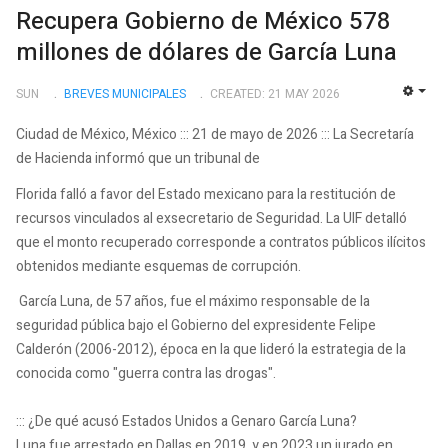
Recupera Gobierno de México 578
millones de dólares de García Luna
SUN
BREVES MUNICIPALES
CREATED: 21 MAY 2026
EMP
Ciudad de México, México ::: 21 de mayo de 2026 ::: La Secretaría
de Hacienda informó que un tribunal de
Florida falló a favor del Estado mexicano para la restitución de
recursos vinculados al exsecretario de Seguridad. La UIF detalló
que el monto recuperado corresponde a contratos públicos ilícitos
obtenidos mediante esquemas de corrupción.
García Luna, de 57 años, fue el máximo responsable de la
seguridad pública bajo el Gobierno del expresidente Felipe
Calderón (2006-2012), época en la que lideró la estrategia de la
conocida como "guerra contra las drogas".
::: ¿De qué acusó Estados Unidos a Genaro García Luna?
Luna fue arrestado en Dallas en 2019, y en 2023 un jurado en