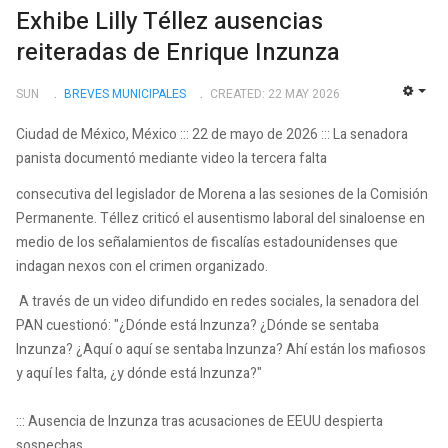
Exhibe Lilly Téllez ausencias
reiteradas de Enrique Inzunza
SUN
BREVES MUNICIPALES
CREATED: 22 MAY 2026
EMP
Ciudad de México, México ::: 22 de mayo de 2026 ::: La senadora
panista documentó mediante video la tercera falta
consecutiva del legislador de Morena a las sesiones de la Comisión
Permanente. Téllez criticó el ausentismo laboral del sinaloense en
medio de los señalamientos de fiscalías estadounidenses que
indagan nexos con el crimen organizado.
A través de un video difundido en redes sociales, la senadora del
PAN cuestionó: "¿Dónde está Inzunza? ¿Dónde se sentaba
Inzunza? ¿Aquí o aquí se sentaba Inzunza? Ahí están los mafiosos
y aquí les falta, ¿y dónde está Inzunza?"
::: Ausencia de Inzunza tras acusaciones de EEUU despierta
sospechas