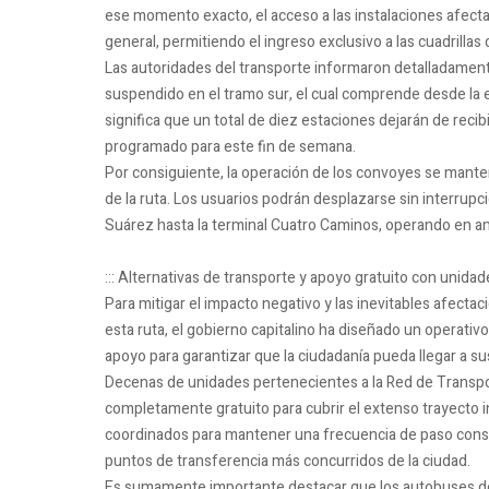
ese momento exacto, el acceso a las instalaciones afecta
general, permitiendo el ingreso exclusivo a las cuadrillas
Las autoridades del transporte informaron detalladamen
suspendido en el tramo sur, el cual comprende desde la 
significa que un total de diez estaciones dejarán de rec
programado para este fin de semana.
Por consiguiente, la operación de los convoyes se mante
de la ruta. Los usuarios podrán desplazarse sin interrup
Suárez hasta la terminal Cuatro Caminos, operando en amb
::: Alternativas de transporte y apoyo gratuito con unida
Para mitigar el impacto negativo y las inevitables afect
esta ruta, el gobierno capitalino ha diseñado un operativo
apoyo para garantizar que la ciudadanía pueda llegar a sus
Decenas de unidades pertenecientes a la Red de Transpor
completamente gratuito para cubrir el extenso trayecto 
coordinados para mantener una frecuencia de paso const
puntos de transferencia más concurridos de la ciudad.
Es sumamente importante destacar que los autobuses de