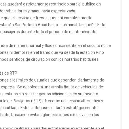
das quedará estrictamente restringido para el público en
 de trabajadores y maquinaria especializada.
te que el servicio de trenes quedará completamente
estación San Antonio Abad hasta la terminal Tasqueña. Esto
ibir pasajeros durante todo el periodo de mantenimiento
ndrá de manera normal y fluida únicamente en el circuito norte
ciones ni demoras en el tramo que va desde la estación Pino
os sentidos de circulación con los horarios habituales.
des de RTP
aciones a los miles de usuarios que dependen diariamente de
 especial. Se desplegará una amplia flotilla de vehículos de
 destinos sin realizar gastos adicionales en su trayecto.
te de Pasajeros (RTP) ofrecerán un servicio alternativo y
inhabilitado. Estos autobuses estarán estratégicamente
ante, buscando evitar aglomeraciones excesivas en los
 apoyo realizarán paradas estratégicas exactamente en el