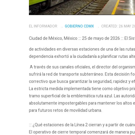
EL INFORMADOR
GOBIERNO CDMX
CREATED: 26 MAY 2
Ciudad de México, México ::: 25 de mayo de 2026 ::: El S
de actividades en diversas estaciones de una de las rutas 
dependencia exhortó a la ciudadanía a planificar rutas alt
A través de sus canales oficiales, el director del organi
sufrirá la red de transporte subterráneo. Esta decisión 
correctivo que busca garantizar la seguridad, rapidez y ef
La estricta medida implementada tiene como objetivo princ
tramo superficial de la emblemática ruta azul. Las autor
absolutamente impostergables para mantener los altos est
para futuros retos de movilidad urbana.
::: ¿Qué estaciones de la Línea 2 cierran y a partir de cuá
El operativo de cierre temporal comenzará de manera pun