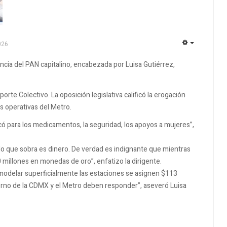
026
EMPTY
gencia del PAN capitalino, encabezada por Luisa Gutiérrez,
rte Colectivo. La oposición legislativa calificó la erogación
s operativas del Metro.
có para los medicamentos, la seguridad, los apoyos a mujeres”,
lo que sobra es dinero. De verdad es indignante que mientras
millones en monedas de oro”, enfatizo la dirigente.
emodelar superficialmente las estaciones se asignen $113
bierno de la CDMX y el Metro deben responder”, aseveró Luisa