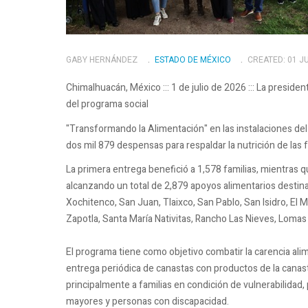
GABY HERNÁNDEZ
ESTADO DE MÉXICO
CREATED: 01 JU
Chimalhuacán, México ::: 1 de julio de 2026 ::: La presiden
del programa social
"Transformando la Alimentación" en las instalaciones de
dos mil 879 despensas para respaldar la nutrición de las f
La primera entrega benefició a 1,578 familias, mientras 
alcanzando un total de 2,879 apoyos alimentarios destina
Xochitenco, San Juan, Tlaixco, San Pablo, San Isidro, El
Zapotla, Santa María Nativitas, Rancho Las Nieves, Lomas
El programa tiene como objetivo combatir la carencia ali
entrega periódica de canastas con productos de la canasta
principalmente a familias en condición de vulnerabilidad,
mayores y personas con discapacidad.