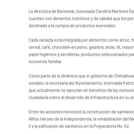
La directora de Bienestar, licenciada Carolina Martínez R
cuenten con alimentos nutritivos y de calidad que les pe
destinado a la compra de productos esenciales.
Cada canasta está integrada por alimentos como arroz, frijol
cereal, café, chocolate en polvo, gelatina, atole, té, ma
papel higiénico y servilletas, productos seleccionados par
economía familiar.
Como parte de la dinámica que el gobierno de Chimalhua
sociales, la secretaria del Ayuntamiento, licenciada Patr
que actualmente se ejecutan en beneficio de las comuni
ciudadanía sobre el desarrollo de infraestructura en su e
Entre las acciones mencionó la construcción de sanitarios 
Niños Héroes de la Independencia, la rehabilitación del M
II y la edificación de sanitarios en la Preparatoria No. 62.