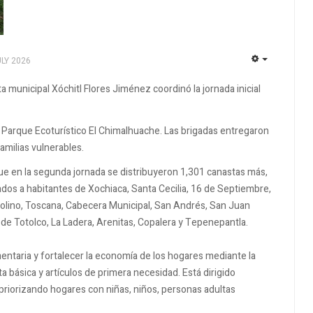
LY 2026
EMPTY
ta municipal Xóchitl Flores Jiménez coordinó la jornada inicial
l Parque Ecoturístico El Chimalhuache. Las brigadas entregaron
amilias vulnerables.
que en la segunda jornada se distribuyeron 1,301 canastas más,
dos a habitantes de Xochiaca, Santa Cecilia, 16 de Septiembre,
 Molino, Toscana, Cabecera Municipal, San Andrés, San Juan
 de Totolco, La Ladera, Arenitas, Copalera y Tepenepantla.
mentaria y fortalecer la economía de los hogares mediante la
 básica y artículos de primera necesidad. Está dirigido
 priorizando hogares con niñas, niños, personas adultas