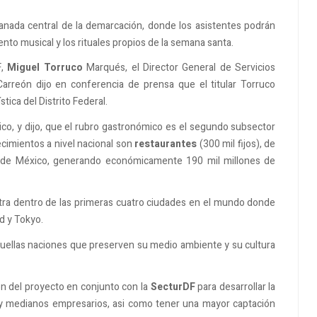
lanada central de la demarcación, donde los asistentes podrán
nto musical y los rituales propios de la semana santa.
,
Miguel Torruco
Marqués, el Director General de Servicios
 Carreón dijo en conferencia de prensa que el titular Torruco
tica del Distrito Federal.
co, y dijo, que el rubro gastronómico es el segundo subsector
imientos a nivel nacional son
restaurantes
(300 mil fijos), de
ad de México, generando económicamente 190 mil millones de
tra dentro de las primeras cuatro ciudades en el mundo donde
d y Tokyo.
aquellas naciones que preserven su medio ambiente y su cultura
ón del proyecto en conjunto con la
SecturDF
para desarrollar la
 y medianos empresarios, asi como tener una mayor captación