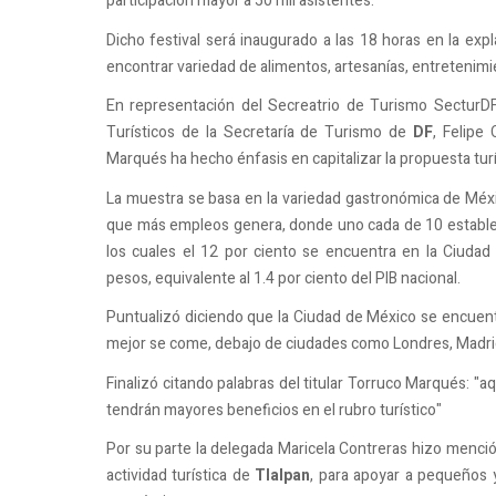
participación mayor a 50 mil asistentes.
Dicho festival será inaugurado a las 18 horas en la exp
encontrar variedad de alimentos, artesanías, entretenimie
En representación del Secreatrio de Turismo SecturDF
Turísticos de la Secretaría de Turismo de
DF
, Felipe
Marqués ha hecho énfasis en capitalizar la propuesta turís
La muestra se basa en la variedad gastronómica de Méxi
que más empleos genera, donde uno cada de 10 establec
los cuales el 12 por ciento se encuentra en la Ciud
pesos, equivalente al 1.4 por ciento del PIB nacional.
Puntualizó diciendo que la Ciudad de México se encuen
mejor se come, debajo de ciudades como Londres, Madri
Finalizó citando palabras del titular Torruco Marqués: "
tendrán mayores beneficios en el rubro turístico"
Por su parte la delegada Maricela Contreras hizo menci
actividad turística de
Tlalpan
, para apoyar a pequeños