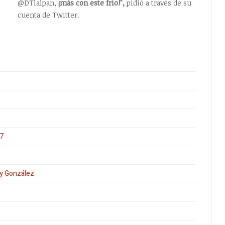
@DTlalpan,
¡más con este frío!",
pidió a través de su
cuenta de Twitter.
17
ny González