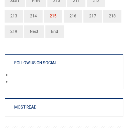
Start
Prev
210
211
212
213
214
215
216
217
218
219
Next
End
FOLLOW US ON SOCIAL
MOST READ