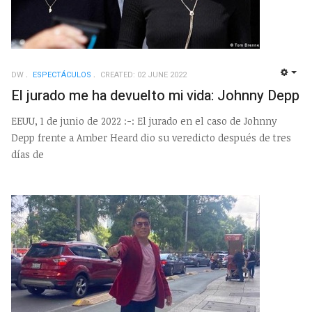
DW
ESPECTÁCULOS
CREATED: 02 JUNE 2022
EMP
El jurado me ha devuelto mi vida: Johnny Depp
EEUU, 1 de junio de 2022 :-: El jurado en el caso de Johnny
Depp frente a Amber Heard dio su veredicto después de tres
días de