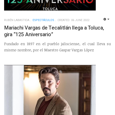
RUBÉN LABASTIDA
ESPECTÁCULOS
CREATED: 06 JUNE 2022
EMP
Mariachi Vargas de Tecalitlán llega a Toluca,
gira “125 Aniversario”
Fundado en 1897 en el pueblo jalisciense, el cual lleva su
mismo nombre, por el Maestro Gaspar Vargas López