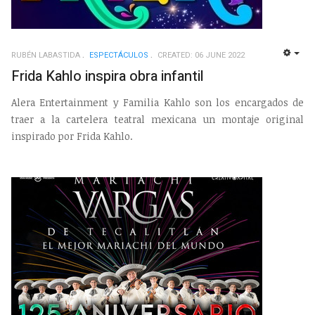
RUBÉN LABASTIDA
ESPECTÁCULOS
CREATED: 06 JUNE 2022
EMP
Frida Kahlo inspira obra infantil
Alera Entertainment y Familia Kahlo son los encargados de
traer a la cartelera teatral mexicana un montaje original
inspirado por Frida Kahlo.