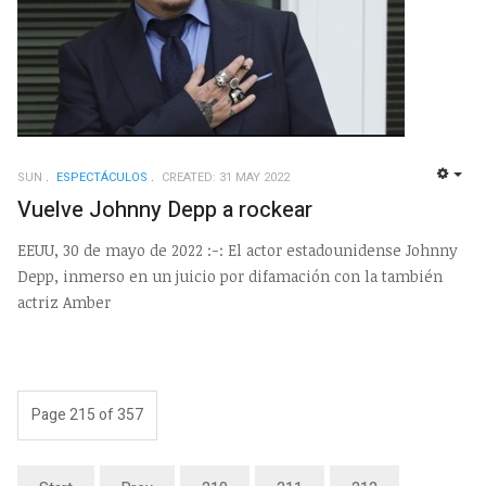
SUN
ESPECTÁCULOS
CREATED: 31 MAY 2022
EMP
Vuelve Johnny Depp a rockear
EEUU, 30 de mayo de 2022 :-: El actor estadounidense Johnny
Depp, inmerso en un juicio por difamación con la también
actriz Amber
Page 215 of 357