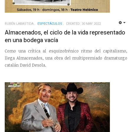
RUBÉN LABASTIDA
ESPECTÁCULOS
CREATED: 30 MAY 2022
EMP
Almacenados, el ciclo de la vida representado
en una bodega vacía
Como una crítica al esquizofrénico ritmo del capitalismo,
llega Almacenados, una obra del multipremiado dramaturgo
catalán David Desola.