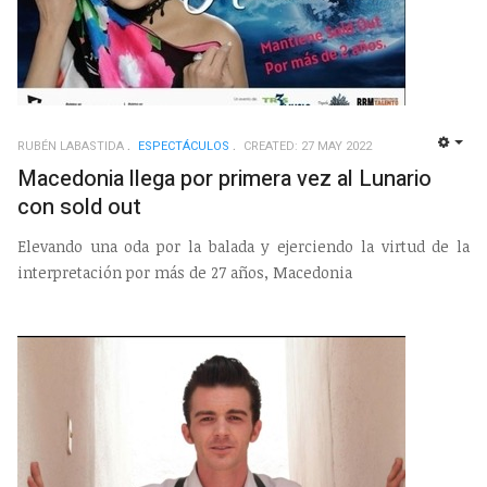
RUBÉN LABASTIDA
ESPECTÁCULOS
CREATED: 27 MAY 2022
EMP
Macedonia llega por primera vez al Lunario
con sold out
Elevando una oda por la balada y ejerciendo la virtud de la
interpretación por más de 27 años, Macedonia