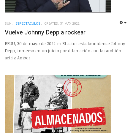
SUN
ESPECTÁCULOS
CREATED: 31 MAY 2022
EMP
Vuelve Johnny Depp a rockear
EEUU, 30 de mayo de 2022 :-: El actor estadounidense Johnny
Depp, inmerso en un juicio por difamación con la también
actriz Amber