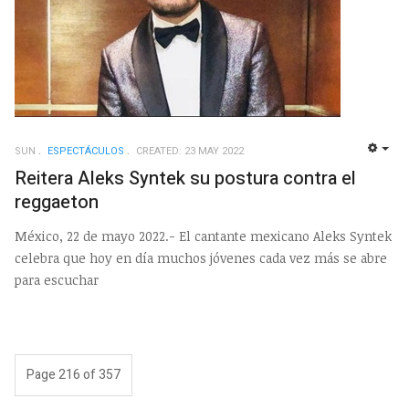
SUN
ESPECTÁCULOS
CREATED: 23 MAY 2022
EMP
Reitera Aleks Syntek su postura contra el
reggaeton
México, 22 de mayo 2022.- El cantante mexicano Aleks Syntek
celebra que hoy en día muchos jóvenes cada vez más se abre
para escuchar
Page 216 of 357