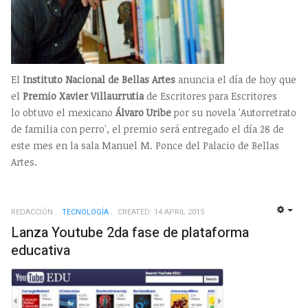
El
Instituto Nacional de Bellas Artes
anuncia el día de hoy que
el
Premio Xavier Villaurrutia
de Escritores para Escritores
lo obtuvo el mexicano
Álvaro Uribe
por su novela 'Autorretrato
de familia con perro', el premio será entregado el día 28 de
este mes en la sala Manuel M. Ponce del Palacio de Bellas
Artes.
REDACCIÓN
TECNOLOGÍ­A
CREATED: 14 APRIL 2015
EMP
Lanza Youtube 2da fase de plataforma
educativa