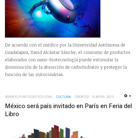
De acuerdo con el médico por la Universidad Autónoma de
Guadalajara, David Alcántar Sánche, el consumo de productos
elaborados con nano–biotecnología puede estimular la
disminución de la absorción de carbohidratos y proteger la
función de las mitocondrias.
WWW.ELPUNTOCRITICO.COM
CULTURA
CREATED: 14 APRIL 2015
EMP
México será país invitado en París en Feria del
Libro