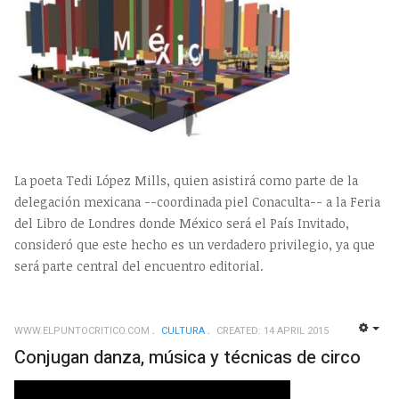
La poeta Tedi López Mills, quien asistirá como parte de la
delegación mexicana --coordinada piel Conaculta-- a la Feria
del Libro de Londres donde México será el País Invitado,
consideró que este hecho es un verdadero privilegio, ya que
será parte central del encuentro editorial.
WWW.ELPUNTOCRITICO.COM
CULTURA
CREATED: 14 APRIL 2015
EMP
Conjugan danza, música y técnicas de circo