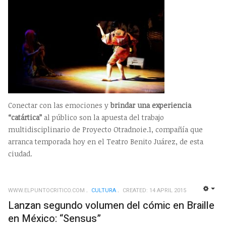
Conectar con las emociones y
brindar una experiencia
“catártica”
al público son la apuesta del trabajo
multidisciplinario de Proyecto Otradnoie.1, compañía que
arranca temporada hoy en el Teatro Benito Juárez, de esta
ciudad.
WWW.ELPUNTOCRITICO.COM
CULTURA
CREATED: 14 APRIL 2015
EMP
Lanzan segundo volumen del cómic en Braille
en México: “Sensus”