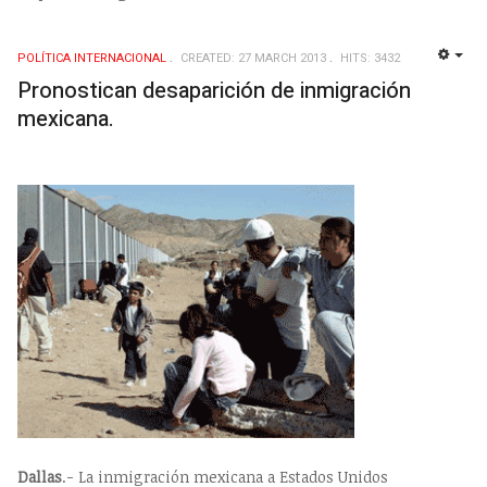
POLÍTICA INTERNACIONAL
CREATED: 27 MARCH 2013
HITS: 3432
EMP
Pronostican desaparición de inmigración
mexicana.
Dallas
.- La inmigración mexicana a Estados Unidos