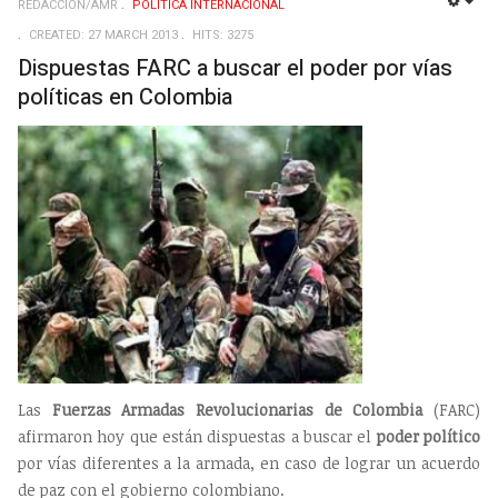
REDACCIÓN/AMR
POLÍTICA INTERNACIONAL
EMP
CREATED: 27 MARCH 2013
HITS: 3275
Dispuestas FARC a buscar el poder por vías
políticas en Colombia
Las
Fuerzas Armadas Revolucionarias de Colombia
(FARC)
afirmaron hoy que están dispuestas a buscar el
poder político
por vías diferentes a la armada, en caso de lograr un acuerdo
de paz con el gobierno colombiano.