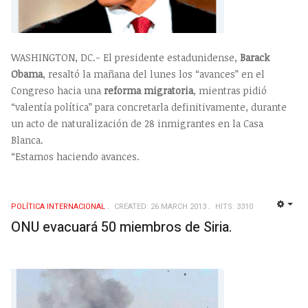
WASHINGTON, DC.- El presidente estadunidense,
Barack
Obama
, resaltó la mañana del lunes los “avances” en el
Congreso hacia una
reforma migratoria
, mientras pidió
“valentía política” para concretarla definitivamente, durante
un acto de naturalización de 28 inmigrantes en la Casa
Blanca.
“Estamos haciendo avances.
POLÍTICA INTERNACIONAL
CREATED: 26 MARCH 2013
HITS: 3310
EMP
ONU evacuará 50 miembros de Siria.