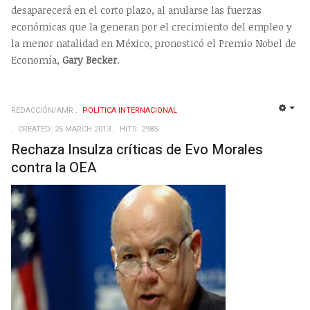
desaparecerá en el corto plazo, al anularse las fuerzas
económicas que la generan por el crecimiento del empleo y
la menor natalidad en México, pronosticó el Premio Nobel de
Economía,
Gary Becker
.
REDACCIÓN/AMR
POLÍTICA INTERNACIONAL
EMP
CREATED: 26 MARCH 2013
HITS: 2985
Rechaza Insulza críticas de Evo Morales
contra la OEA