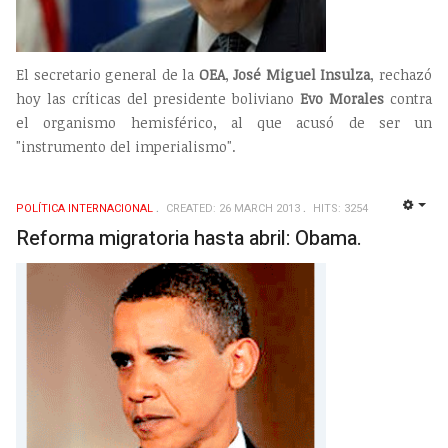
El secretario general de la
OEA
,
José Miguel Insulza
, rechazó
hoy las críticas del presidente boliviano
Evo Morales
contra
el organismo hemisférico, al que acusó de ser un
"instrumento del imperialismo".
POLÍTICA INTERNACIONAL
CREATED: 26 MARCH 2013
HITS: 3254
EMP
Reforma migratoria hasta abril: Obama.