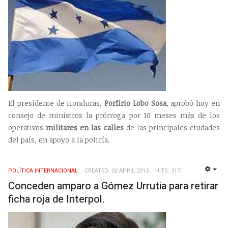
El presidente de Honduras,
Porfirio Lobo Sosa
, aprobó hoy en
consejo de ministros la prórroga por 10 meses más de los
operativos
militares en las calles
de las principales ciudades
del país, en apoyo a la policía.
POLÍTICA INTERNACIONAL
CREATED: 02 APRIL 2013
HITS: 3171
EMP
Conceden amparo a Gómez Urrutia para retirar
ficha roja de Interpol.