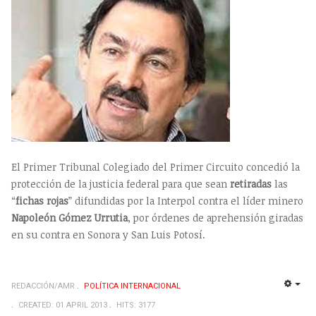
El Primer Tribunal Colegiado del Primer Circuito concedió la
protección de la justicia federal para que sean
retiradas
las
“
fichas rojas
” difundidas por la Interpol contra el líder minero
Napoleón Gómez Urrutia
, por órdenes de aprehensión giradas
en su contra en Sonora y San Luis Potosí.
REDACCIÓN/AMR
POLÍTICA INTERNACIONAL
EMP
CREATED: 01 APRIL 2013
HITS: 3177