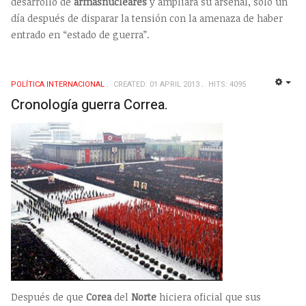
desarrollo de
armas
nucleares
y ampliará su arsenal, sólo un
día después de disparar la tensión con la amenaza de haber
entrado en “estado de guerra”.
POLÍTICA INTERNACIONAL
CREATED: 01 APRIL 2013
HITS: 4095
EMP
Cronología guerra Correa.
Después de que
Corea
del
Norte
hiciera oficial que sus