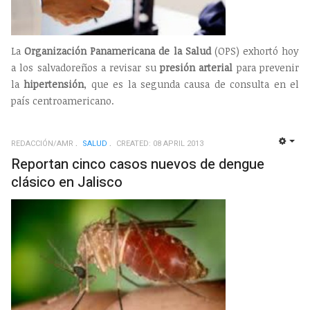
La
Organización Panamericana de la Salud
(OPS) exhortó hoy
a los salvadoreños a revisar su
presión arterial
para prevenir
la
hipertensión
, que es la segunda causa de consulta en el
país centroamericano.
REDACCIÓN/AMR
SALUD
CREATED: 08 APRIL 2013
EMP
Reportan cinco casos nuevos de dengue
clásico en Jalisco