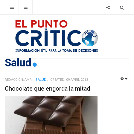
Salud
REDACCIÓN/AMR
SALUD
CREATED: 09 APRIL 2013
EMP
Chocolate que engorda la mitad