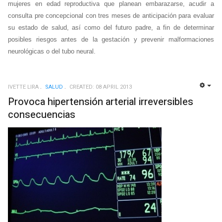
mujeres en edad reproductiva que planean embarazarse, acudir a
consulta pre concepcional con tres meses de anticipación para evaluar
su estado de salud, así como del futuro padre, a fin de determinar
posibles riesgos antes de la gestación y prevenir malformaciones
neurológicas o del tubo neural.
IVETTE LIRA
SALUD
CREATED: 08 APRIL 2013
EMP
Provoca hipertensión arterial irreversibles
consecuencias