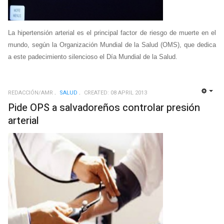
La hipertensión arterial es el principal factor de riesgo de muerte en el
mundo, según la Organización Mundial de la Salud (OMS), que dedica
a este padecimiento silencioso el Día Mundial de la Salud.
REDACCIÓN/AMR
SALUD
CREATED: 08 APRIL 2013
EMP
Pide OPS a salvadoreños controlar presión
arterial