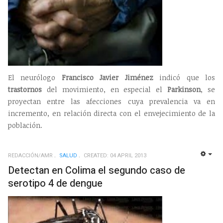
El neurólogo
Francisco Javier Jiménez
indicó que los
trastornos
del movimiento, en especial el
Parkinson
, se
proyectan entre las afecciones cuya prevalencia va en
incremento, en relación directa con el envejecimiento de la
población.
REDACCIÓN/AMR
SALUD
CREATED: 04 APRIL 2013
EMP
Detectan en Colima el segundo caso de
serotipo 4 de dengue