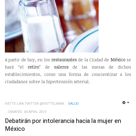
A partir de hoy, en los
restaurantes
de la Ciudad de
México
se
hará “el
retiro
” de
saleros
de las mesas de dichos
establecimientos, como una forma de concientizar a los
ciudadanos sobre la hipertensión arterial.
IVETTE LIRA TWITTER:@IVETTELIRAM
SALUD
EMP
CREATED: 04 APRIL 2013
Debatirán por intolerancia hacia la mujer en
México