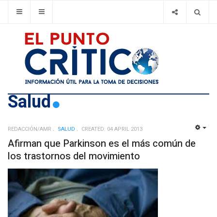
Salud
REDACCIÓN/AMR
SALUD
CREATED: 04 APRIL 2013
EMP
Afirman que Parkinson es el más común de
los trastornos del movimiento