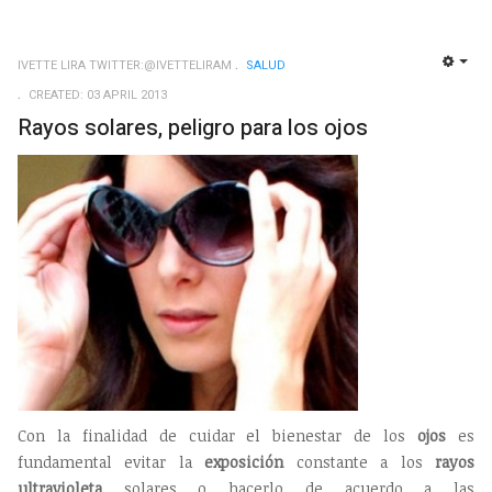
IVETTE LIRA TWITTER:@IVETTELIRAM
SALUD
EMP
CREATED: 03 APRIL 2013
Rayos solares, peligro para los ojos
Con la finalidad de cuidar el bienestar de los
ojos
es
fundamental evitar la
exposición
constante a los
rayos
ultravioleta
solares o hacerlo de acuerdo a las