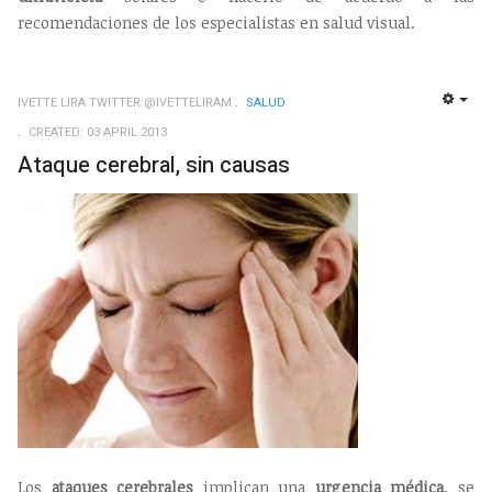
recomendaciones de los especialistas en salud visual.
IVETTE LIRA TWITTER:@IVETTELIRAM
SALUD
EMP
CREATED: 03 APRIL 2013
Ataque cerebral, sin causas
Los
ataques cerebrales
implican una
urgencia médica
, se