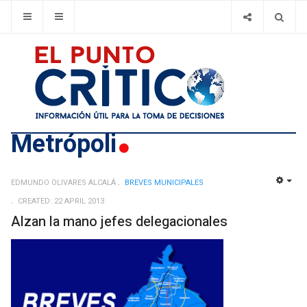
Metrópoli
EDMUNDO OLIVARES ALCALÁ
BREVES MUNICIPALES
EMP
CREATED: 22 APRIL 2013
Alzan la mano jefes delegacionales