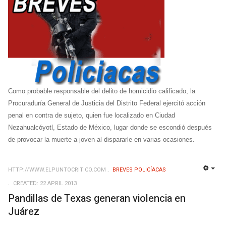
Como probable responsable del delito de homicidio calificado, la
Procuraduría General de Justicia del Distrito Federal ejercitó acción
penal en contra de sujeto, quien fue localizado en Ciudad
Nezahualcóyotl, Estado de México, lugar donde se escondió después
de provocar la muerte a joven al dispararle en varias ocasiones.
HTTP://WWW.ELPUNTOCRITICO.COM
BREVES POLICÍACAS
EMP
CREATED: 22 APRIL 2013
Pandillas de Texas generan violencia en
Juárez