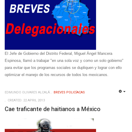
El Jefe de Gobierno del Distrito Federal, Miguel Ángel Mancera
Espinosa, llamó a trabajar "en una sola voz y como un solo gobierno"
para evitar que los programas sociales se dupliquen y lograr con ello
optimizar el manejo de los recursos de todos los mexicanos.
EDMUNDO OLIVARES ALCALÁ
BREVES POLICÍACAS
EMP
CREATED: 22 APRIL 2013
Cae traficante de haitianos a México