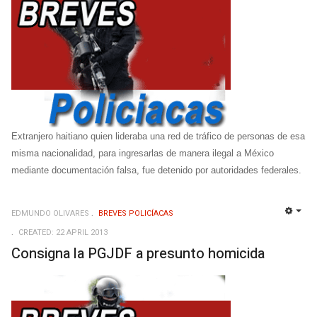
Extranjero haitiano quien lideraba una red de tráfico de personas de esa
misma nacionalidad, para ingresarlas de manera ilegal a México
mediante documentación falsa, fue detenido por autoridades federales.
EDMUNDO OLIVARES
BREVES POLICÍACAS
EMP
CREATED: 22 APRIL 2013
Consigna la PGJDF a presunto homicida