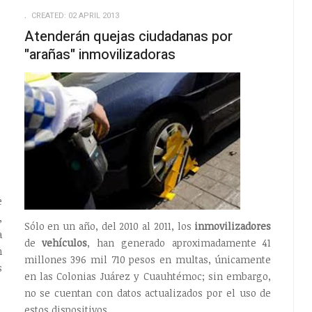
EMPTY
EMPTY
CREATED: 02 APRIL 2013
Atenderán quejas ciudadanas por
"arañas" inmovilizadoras
e
,
Sólo en un año, del 2010 al 2011, los
inmovilizadores
a
de
vehículos
, han generado aproximadamente 41
n
millones 396 mil 710 pesos en multas, únicamente
s
en las Colonias Juárez y Cuauhtémoc; sin embargo,
no se cuentan con datos actualizados por el uso de
estos dispositivos.