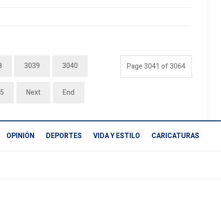
8
3039
3040
Page 3041 of 3064
5
Next
End
OPINIÓN
DEPORTES
VIDA Y ESTILO
CARICATURAS