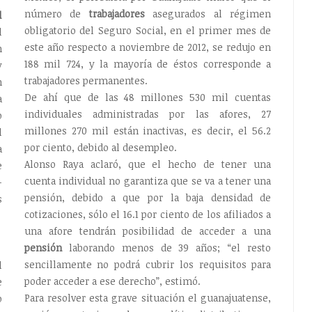
número de
trabajadores
asegurados al régimen
l
obligatorio del Seguro Social, en el primer mes de
l
este año respecto a noviembre de 2012, se redujo en
n
188 mil 724, y la mayoría de éstos corresponde a
y
trabajadores permanentes.
n
De ahí que de las 48 millones 530 mil cuentas
a
individuales administradas por las afores, 27
o
millones 270 mil están inactivas, es decir, el 56.2
l
por ciento, debido al desempleo.
a
Alonso Raya aclaró, que el hecho de tener una
e
cuenta individual no garantiza que se va a tener una
-
pensión, debido a que por la baja densidad de
s
cotizaciones, sólo el 16.1 por ciento de los afiliados a
una afore tendrán posibilidad de acceder a una
pensión
laborando menos de 39 años; “el resto
sencillamente no podrá cubrir los requisitos para
l
poder acceder a ese derecho”, estimó.
e
Para resolver esta grave situación el guanajuatense,
o