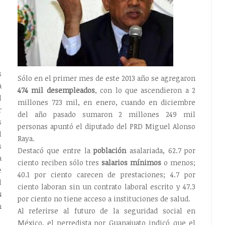
s
Sólo en el primer mes de este 2013 año se agregaron
a
474 mil
desempleados
, con lo que ascendieron a 2
l
millones 723 mil, en enero, cuando en diciembre
r
del año pasado sumaron 2 millones 249 mil
s
personas apuntó el diputado del PRD Miguel Alonso
l
Raya.
s
Destacó que entre la
población
asalariada, 62.7 por
a
ciento reciben sólo tres
salarios mínimos
o menos;
e
40.1 por ciento carecen de prestaciones; 4.7 por
l
ciento laboran sin un contrato laboral escrito y 47.3
s
por ciento no tiene acceso a instituciones de salud.
n
Al referirse al futuro de la seguridad social en
México, el perredista por Guanajuato indicó que el