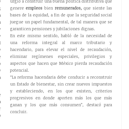
urgió a construir una buena política distributiva que
y
genere
empleos
bien
remunerados,
que siente las
;
bases de la equidad, a fin de que la seguridad social
a
juegue un papel fundamental, de tal manera que se
n
garanticen pensiones y jubilaciones dignas.
y
En este mismo sentido, habló de la necesidad de
y
una reforma integral al marco tributario y
l
hacendario, para elevar el nivel de recaudación,
y
eliminar regímenes especiales, privilegios y
e
aspectos que hacen que México pierda recaudación
o
potencial.
y
“La reforma hacendaria debe conducir a reconstruir
a
un Estado de bienestar, sin crear nuevos impuestos
y estableciendo, en los que existen, criterios
e
progresivos en donde aporten más los que más
a
ganan y los que más consumen”, destacó para
r
concluir.
o