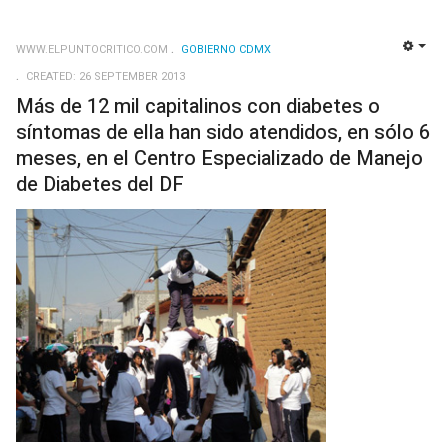
WWW.ELPUNTOCRITICO.COM
GOBIERNO CDMX
EMP
CREATED: 26 SEPTEMBER 2013
Más de 12 mil capitalinos con diabetes o
síntomas de ella han sido atendidos, en sólo 6
meses, en el Centro Especializado de Manejo
de Diabetes del DF