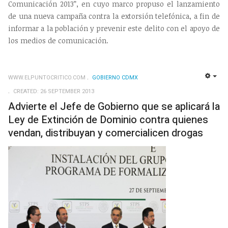
Comunicación 2013”, en cuyo marco propuso el lanzamiento
de una nueva campaña contra la extorsión telefónica, a fin de
informar a la población y prevenir este delito con el apoyo de
los medios de comunicación.
WWW.ELPUNTOCRITICO.COM
GOBIERNO CDMX
EMP
CREATED: 26 SEPTEMBER 2013
Advierte el Jefe de Gobierno que se aplicará la
Ley de Extinción de Dominio contra quienes
vendan, distribuyan y comercialicen drogas