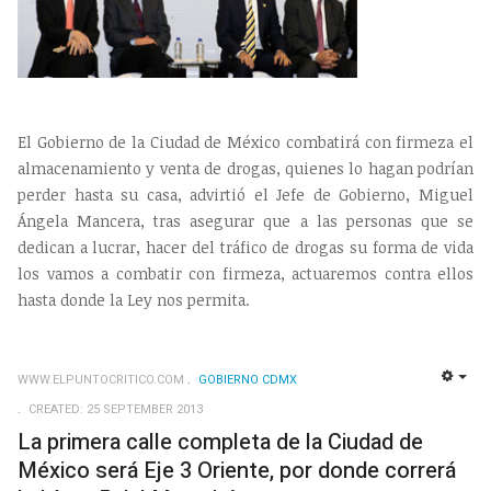
El Gobierno de la Ciudad de México combatirá con firmeza el
almacenamiento y venta de drogas, quienes lo hagan podrían
perder hasta su casa, advirtió el Jefe de Gobierno, Miguel
Ángela Mancera, tras asegurar que a las personas que se
dedican a lucrar, hacer del tráfico de drogas su forma de vida
los vamos a combatir con firmeza, actuaremos contra ellos
hasta donde la Ley nos permita.
WWW.ELPUNTOCRITICO.COM
GOBIERNO CDMX
EMP
CREATED: 25 SEPTEMBER 2013
La primera calle completa de la Ciudad de
México será Eje 3 Oriente, por donde correrá