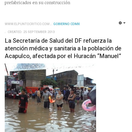
prefabricados en su construcción
WWW.ELPUNTOCRITICO.COM
GOBIERNO CDMX
EMP
CREATED: 25 SEPTEMBER 2013
La Secretaría de Salud del DF refuerza la
atención médica y sanitaria a la población de
Acapulco, afectada por el Huracán “Manuel”