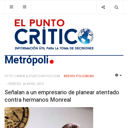
Metrópoli
HTTP://WWW.ELPUNTOCRITICO.COM
BREVES POLICÍACAS
EMP
CREATED: 26 APRIL 2013
Señalan a un empresario de planear atentado
contra hermanos Monreal