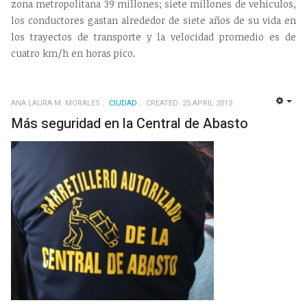
zona metropolitana 39 millones; siete millones de vehículos,
los conductores gastan alrededor de siete años de su vida en
los trayectos de transporte y la velocidad promedio es de
cuatro km/h en horas pico.
ANA LAURA M. MORALES
CIUDAD
CREATED: 25 APRIL 2013
EMP
Más seguridad en la Central de Abasto