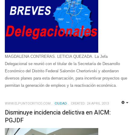
MAGDALENA CONTRERAS. LETICIA QUEZADA. La Jefa
Delegacional se reunió con el titular de la Secretaría de Desarrollo
Económico del Distrito Federal Salomón Chertorivski y abordaron
diversos planes para esta demarcación, para incentivar proyectos que
permitan la generación de empleos y la reactivación económica.
WWW.ELPUNTOCRITICO.COM
CIUDAD
CREATED: 24 APRIL 2013
EMP
Disminuye incidencia delictiva en AICM:
PGJDF