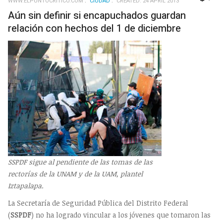
WWW.ELPUNTOCRITICO.COM
CIUDAD
CREATED: 24 APRIL 2013
EMP
Aún sin definir si encapuchados guardan
relación con hechos del 1 de diciembre
SSPDF sigue al pendiente de las tomas de las
rectorías de la UNAM y de la UAM, plantel
Iztapalapa.
La Secretaría de Seguridad Pública del Distrito Federal
(
SSPDF
) no ha logrado vincular a los jóvenes que tomaron las