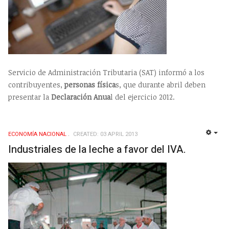
Servicio de Administración Tributaria (SAT) informó a los
contribuyentes,
personas física
s, que durante abril deben
presentar la
Declaración Anua
l del ejercicio 2012.
ECONOMÍ­A NACIONAL
CREATED: 03 APRIL 2013
EMP
Industriales de la leche a favor del IVA.