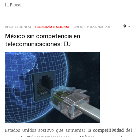
la Fiscal.
REDACCIÓN/ILM
ECONOMÍ­A NACIONAL
CREATED: 02 APRIL 2013
EMP
México sin competencia en
telecomunicaciones: EU
Estados Unidos sostuvo que aumentar la
competitividad
del