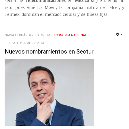
sector de
Telecomunicaciones
en
México
sigue siendo un
reto, pues América Móvil, la compañía matriz de Telcel, y
Telmex, dominan el mercado celular y de líneas fijas.
NADIA HERNÁNDEZ SOTO/ILM
ECONOMÍ­A NACIONAL
EMP
CREATED: 02 APRIL 2013
Nuevos nombramientos en Sectur