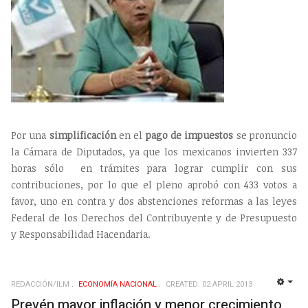
Por una
simplificación
en el
pago de impuestos
se pronuncio
la Cámara de Diputados, ya que los mexicanos invierten 337
horas sólo en trámites para lograr cumplir con sus
contribuciones, por lo que el pleno aprobó con 433 votos a
favor, uno en contra y dos abstenciones reformas a las leyes
Federal de los Derechos del Contribuyente y de Presupuesto
y Responsabilidad Hacendaria.
REDACCIÓN/ILM
ECONOMÍ­A NACIONAL
CREATED: 02 APRIL 2013
EMP
Prevén mayor inflación y menor crecimiento