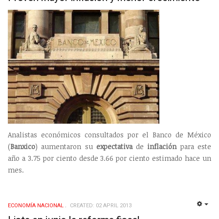
Analistas económicos consultados por el Banco de México
(
Banxico
) aumentaron su
expectativa
de
inflación
para este
año a 3.75 por ciento desde 3.66 por ciento estimado hace un
mes.
ECONOMÍ­A NACIONAL
CREATED: 02 APRIL 2013
EMP