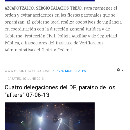
AZCAPOTZALCO. SERGIO PALACIOS TREJO.
Para mantener el
orden y evitar accidentes en las fiestas patronales que se
organizan. El gobierno local realiza operativos de vigilancia
en coordinación con la dirección general Jurídica y de
Gobierno, Protección Civil, Policía Auxiliar y de Seguridad
Pública, e inspectores del Instituto de Verificación
Administrativa del Distrito Federal
WWW.ELPUNTOCRITICO.COM
BREVES MUNICIPALES
EMP
CREATED: 07 JUNE 2013
Cuatro delegaciones del DF, paraíso de los
"afters" 07-06-13