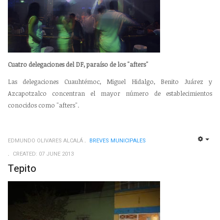
Cuatro delegaciones del DF, paraíso de los "afters"
Las delegaciones Cuauhtémoc, Miguel Hidalgo, Benito Juárez y
Azcapotzalco concentran el mayor número de establecimientos
conocidos como "afters".
EDMUNDO OLIVARES ALCALÁ
BREVES MUNICIPALES
EMP
CREATED: 07 JUNE 2013
Tepito