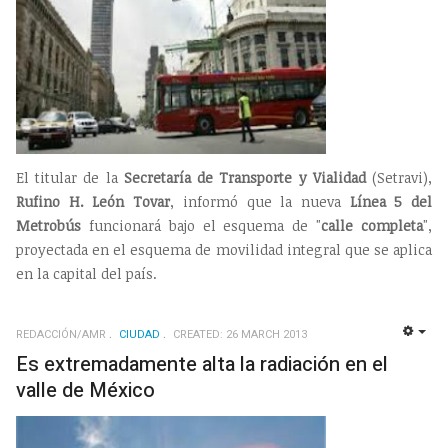
El titular de la
Secretaría de Transporte y Vialidad
(Setravi),
Rufino H. León Tovar
, informó que la nueva
Línea 5 del
Metrobús
funcionará bajo el esquema de "
calle completa
",
proyectada en el esquema de movilidad integral que se aplica
en la capital del país.
REDACCIÓN/AMR
CIUDAD
CREATED: 26 MARCH 2013
EMP
Es extremadamente alta la radiación en el
valle de México