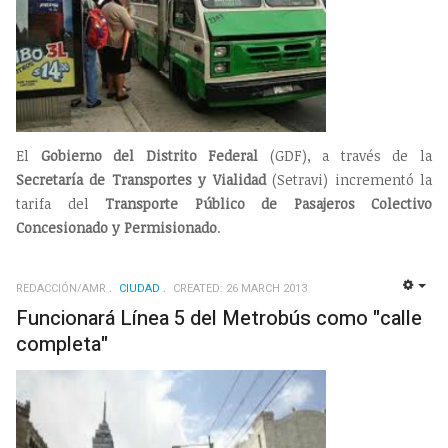
El
Gobierno del Distrito Federal
(GDF), a través de la
Secretaría de Transportes y Vialidad
(Setravi) incrementó la
tarifa del
Transporte Público de Pasajeros Colectivo
Concesionado y Permisionado
.
REDACCIÓN/AMR
CIUDAD
CREATED: 26 MARCH 2013
EMP
Funcionará Línea 5 del Metrobús como "calle
completa"