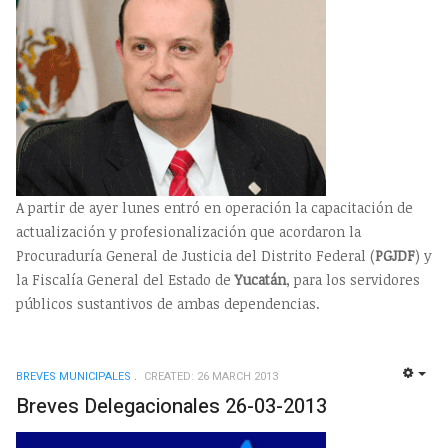
A partir de ayer lunes entró en operación la capacitación de
actualización y profesionalización que acordaron la
Procuraduría General de Justicia del Distrito Federal (
PGJDF
) y
la Fiscalía General del Estado de
Yucatán
, para los servidores
públicos sustantivos de ambas dependencias.
BREVES MUNICIPALES
CREATED: 26 MARCH 2013
EMP
Breves Delegacionales 26-03-2013