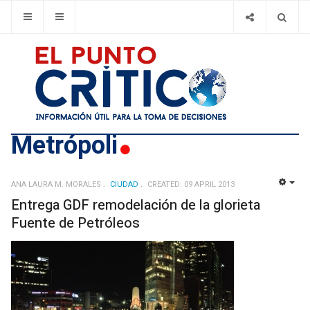
Metrópoli
ANA LAURA M. MORALES
CIUDAD
CREATED: 09 APRIL 2013
EMP
Entrega GDF remodelación de la glorieta
Fuente de Petróleos