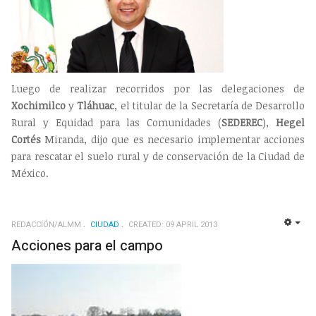
Luego de realizar recorridos por las delegaciones de
Xochimilco
y
Tláhuac
, el titular de la Secretaría de Desarrollo
Rural y Equidad para las Comunidades (
SEDEREC
),
Hegel
Cortés
Miranda, dijo que es necesario implementar acciones
para rescatar el suelo rural y de conservación de la Ciudad de
México.
REDACCIÓN/ALMM
CIUDAD
CREATED: 09 APRIL 2013
EMP
Acciones para el campo