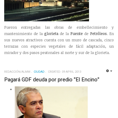
Fueron entregadas las obras de embellecimiento y
mantenimiento de la
glorieta
de la
Fuente
de
Petróleos
. En
sus nuevos atractivos cuenta con un muro de cascada, cinco
terrazas con especies vegetales de fácil adaptación, un
mirador y dos pasos peatonales al norte y sur de la glorieta.
REDACCIÓN/ALMM
CIUDAD
CREATED: 09 APRIL 2013
EMP
Pagará GDF deuda por predio "El Encino"