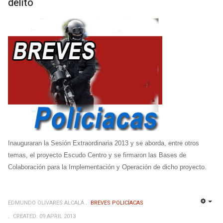
delito
Inauguraran la Sesión Extraordinaria 2013 y se aborda, entre otros
temas, el proyecto Escudo Centro y se firmaron las Bases de
Colaboración para la Implementación y Operación de dicho proyecto.
EDMUNDO OLIVARES ALCALÁ
BREVES POLICÍACAS
EMP
CREATED: 09 APRIL 2013