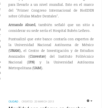
s
para llevarlo a un nivel mundial. Esto en el marco
e
del "Primer Congreso Internacional de BioEDEN
s
sobre Células Madre Dentales".
Armando Ahued
, también señaló que un sitio a
a
considerar su sede sería el Hospital Rubén Leñero.
r
Puntualizó que este banco contaría con expertos de
o
la Universidad Nacional Autónoma de México
u
(
UNAM
), el Centro de Investigación y de Estudios
Avanzados (
Cinvestav
) del Instituto Politécnico
,
Nacional (
IPN
) y la Universidad Autónoma
a
Metropolitana (
UAM
).
a
5
CIUDAD
CREATED: 20 MARCH 2013
EMPTY
EMPTY