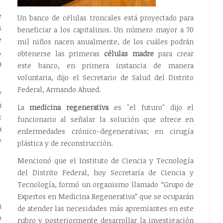
e
Un banco de células troncales está proyectado para
s
beneficiar a los capitalinos. Un número mayor a 70
e
mil niños nacen anualmente, de los cuáles podrán
,
obtenerse las primeras
células madre
para crear
a
este banco, en primera instancia de manera
voluntaria, dijo el Secretario de Salud del Distrito
Federal, Armando Ahued.
y
n
La
medicina regenerativa
es "el futuro" dijo el
:
funcionario al señalar la solución que ofrece en
a
enfermedades crónico-degenerativas; en cirugía
y
plástica y de reconstrucción.
Mencionó que el Instituto de Ciencia y Tecnología
del Distrito Federal, hoy Secretaría de Ciencia y
Tecnología, formó un organismo llamado “Grupo de
Expertos en Medicina Regenerativa” que se ocuparán
n
de atender las necesidades más apremiantes en este
o
rubro y posteriormente desarrollar la investigación