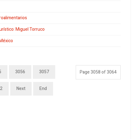
roalimentarios
urístico: Miguel Torruco
 México
5
3056
3057
Page 3058 of 3064
2
Next
End