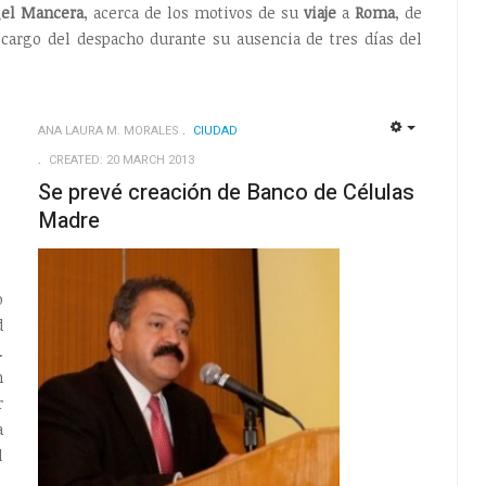
el Mancera
, acerca de los motivos de su
viaje
a
Roma
, de
 cargo del despacho durante su ausencia de tres días del
ANA LAURA M. MORALES
CIUDAD
EMPTY
EMPTY
CREATED: 20 MARCH 2013
Se prevé creación de Banco de Células
Madre
o
d
.
n
r
a
l