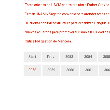
Toma oficinas de UACM contralora afín a Esther Orozco
Firman UNAM y Sagarpa convenio para atender retos ag
DF cuenta con infraestructura para organizar Tianguis T
Nuevos acuerdos para promover turismo a la Ciudad de
Critica PRI gestión de Mancera.
Start
Prev
3053
3054
305
3058
3059
3060
3061
306