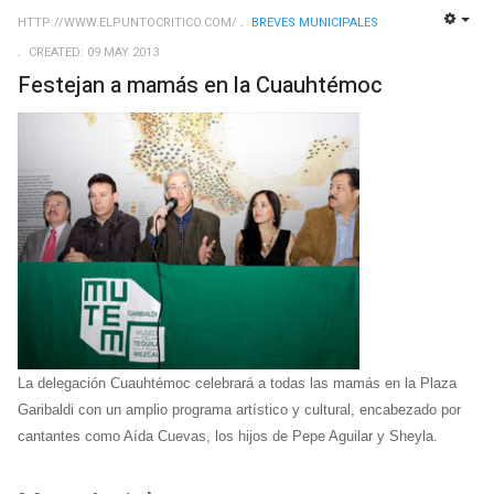
HTTP://WWW.ELPUNTOCRITICO.COM/
BREVES MUNICIPALES
EMP
CREATED: 09 MAY 2013
Festejan a mamás en la Cuauhtémoc
La delegación Cuauhtémoc celebrará a todas las mamás en la Plaza
Garibaldi con un amplio programa artístico y cultural, encabezado por
cantantes como Aída Cuevas, los hijos de Pepe Aguilar y Sheyla.