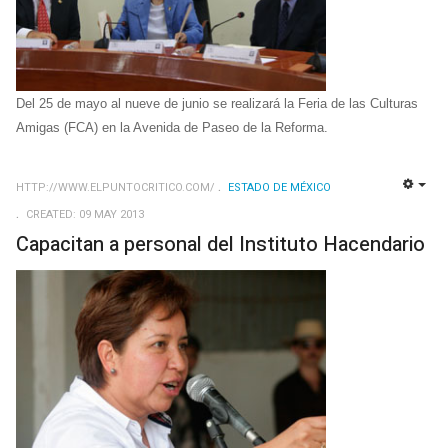
Del 25 de mayo al nueve de junio se realizará la Feria de las Culturas
Amigas (FCA) en la Avenida de Paseo de la Reforma.
HTTP://WWW.ELPUNTOCRITICO.COM/
ESTADO DE MÉXICO
EMP
CREATED: 09 MAY 2013
Capacitan a personal del Instituto Hacendario