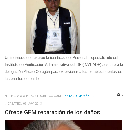
Un individuo que usurpó la identidad del Personal Especializado del
Instituto de Verificación Administrativa del DF (INVEADF) adscrito a la
delegación Álvaro Obregón para extorsionar a los establecimientos de
la zona fue detenido.
HTTP://WWW.ELPUNTOCRITICO.COM
ESTADO DE MÉXICO
EMP
CREATED: 09 MAY 2013
Ofrece GEM reparación de los daños