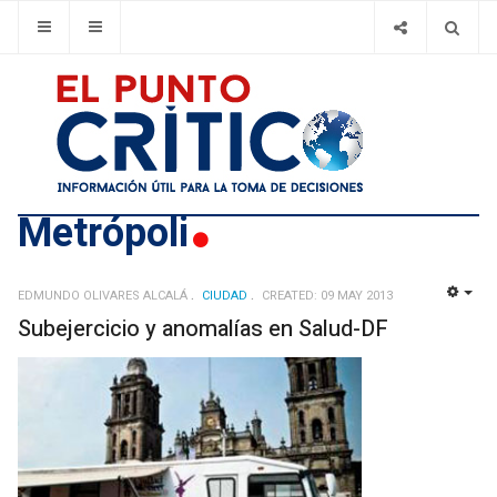
Metrópoli
EDMUNDO OLIVARES ALCALÁ
CIUDAD
CREATED: 09 MAY 2013
EMP
Subejercicio y anomalías en Salud-DF