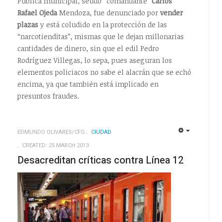
Pública municipal, seudo “comandante”
Carlos
Rafael Ojeda
Mendoza, fue denunciado por
vender
plazas
y está coludido en la protección de las
“narcotienditas”, mismas que le dejan millonarias
cantidades de dinero, sin que el edil Pedro
Rodríguez Villegas, lo sepa, pues aseguran los
elementos policiacos no sabe el alacrán que se echó
encima, ya que también está implicado en
presuntos fraudes.
EDMUNDO OLIVARES/CFG
CIUDAD
EMPTY
EMPTY
CREATED: 25 MARCH 2013
Desacreditan críticas contra Línea 12