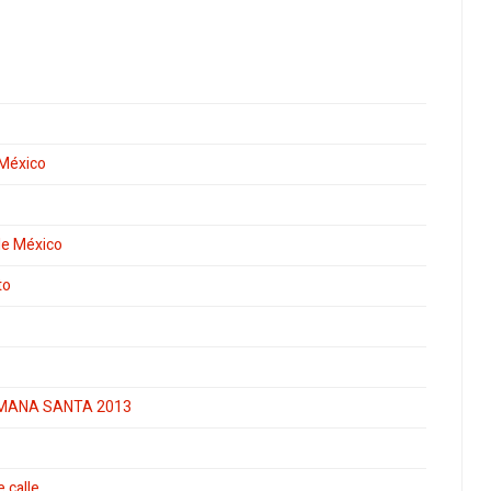
e México
 de México
to
EMANA SANTA 2013
 calle