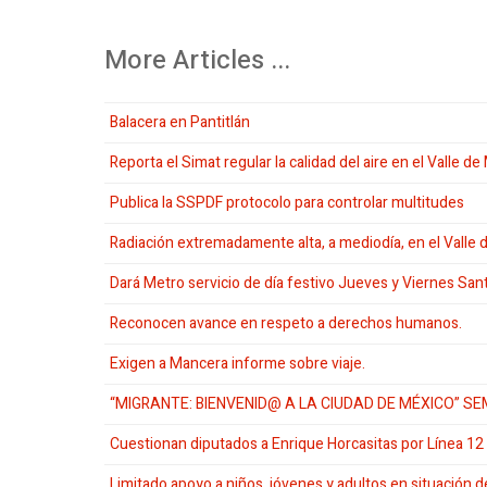
More Articles ...
Balacera en Pantitlán
Reporta el Simat regular la calidad del aire en el Valle d
Publica la SSPDF protocolo para controlar multitudes
Radiación extremadamente alta, a mediodía, en el Valle
Dará Metro servicio de día festivo Jueves y Viernes San
Reconocen avance en respeto a derechos humanos.
Exigen a Mancera informe sobre viaje.
“MIGRANTE: BIENVENID@ A LA CIUDAD DE MÉXICO” S
Cuestionan diputados a Enrique Horcasitas por Línea 12
Limitado apoyo a niños, jóvenes y adultos en situación de