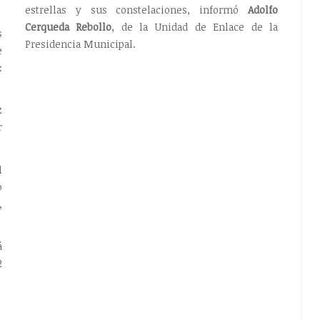
estrellas y sus constelaciones, informó
Adolfo
Cerqueda Rebollo
, de la Unidad de Enlace de la
s
Presidencia Municipal.
e
:
z
r
l
o
,
á
2