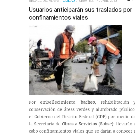
REDACCIÓN/ALMM
CIUDAD
CREATED: 14 APRIL 2013
Usuarios anticiparán sus traslados por
confinamientos viales
Por embellecimiento,
bacheo
, rehabilitación 
conservación de áreas verdes y alumbrado público
el Gobierno del Distrito Federal (GDF) por medio d
la Secretaria de
Obras
y
Servicios
(
Sobse
); llevarán 
cabo confinamientos viales que se darán a conocer 