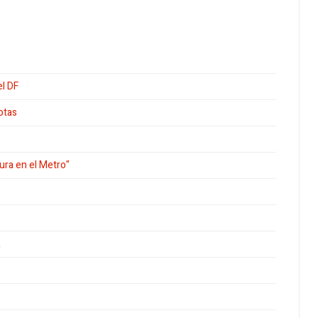
el DF
otas
ura en el Metro"
R