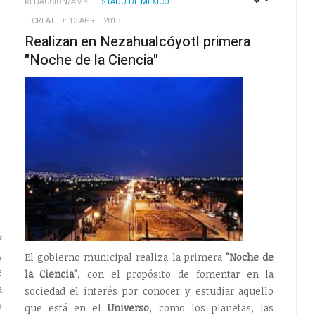
REDACCIÓN/AMR
ESTADO DE MÉXICO
EMPTY
EMPTY
CREATED: 13 APRIL 2013
Realizan en Nezahualcóyotl primera
"Noche de la Ciencia"
y
,
El gobierno municipal realiza la primera
"Noche de
e
la Ciencia"
, con el propósito de fomentar en la
a
sociedad el interés por conocer y estudiar aquello
a
que está en el
Universo
, como los planetas, las