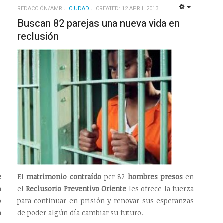
REDACCIÓN/AMR
CIUDAD
CREATED: 12 APRIL 2013
EMPTY
EMPTY
Buscan 82 parejas una nueva vida en
reclusión
e
El
matrimonio contraído
por 82
hombres presos
en
a
el
Reclusorio Preventivo Oriente
les ofrece la fuerza
o
para continuar en prisión y renovar sus esperanzas
a
de poder algún día cambiar su futuro.