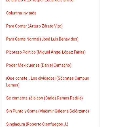
Lo Blanco y Lo Negro (Eduardo Blanco)
Columna invitada
Para Contar (Arturo Zárate Vite)
Para Gente Normal (José Luis Benavides)
Picotazo Político (Miguel Ángel López Farías)
Poder Mexiquense (Daniel Camacho)
¡Que conste... Los olvidados! (Sócrates Campus
Lemus)
Se comenta sólo con (Carlos Ramos Padilla)
Sin Punto y Coma (Vladimir Galeana Solórzano)
Singladura (Roberto Cienfuegos J.)