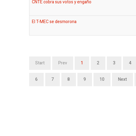
CNTE cobra sus votos y engaño
El T-MEC se desmorona
Start
Prev
1
2
3
4
6
7
8
9
10
Next