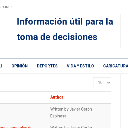
RECIDOS
Información útil para la
toma de decisiones
I
OPINIÓN
DEPORTES
VIDA Y ESTILO
CARICATUR
Display
#
Author
Written by Javier Cerón
Espinosa
iones generales de
Written by Javier Cerón