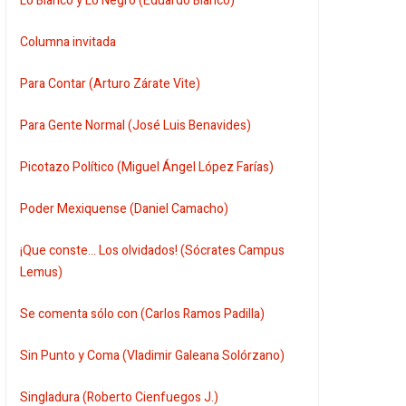
Lo Blanco y Lo Negro (Eduardo Blanco)
Columna invitada
Para Contar (Arturo Zárate Vite)
Para Gente Normal (José Luis Benavides)
Picotazo Político (Miguel Ángel López Farías)
Poder Mexiquense (Daniel Camacho)
¡Que conste... Los olvidados! (Sócrates Campus
Lemus)
Se comenta sólo con (Carlos Ramos Padilla)
Sin Punto y Coma (Vladimir Galeana Solórzano)
Singladura (Roberto Cienfuegos J.)