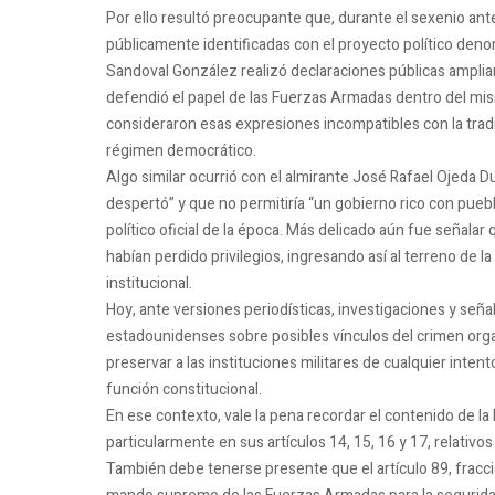
Por ello resultó preocupante que, durante el sexenio ant
públicamente identificadas con el proyecto político den
Sandoval González realizó declaraciones públicas ampli
defendió el papel de las Fuerzas Armadas dentro del mismo
consideraron esas expresiones incompatibles con la tradi
régimen democrático.
Algo similar ocurrió con el almirante José Rafael Ojeda 
despertó” y que no permitiría “un gobierno rico con pueb
político oficial de la época. Más delicado aún fue señala
habían perdido privilegios, ingresando así al terreno de l
institucional.
Hoy, ante versiones periodísticas, investigaciones y se
estadounidenses sobre posibles vínculos del crimen orga
preservar a las instituciones militares de cualquier intent
función constitucional.
En ese contexto, vale la pena recordar el contenido de la 
particularmente en sus artículos 14, 15, 16 y 17, relativos a
También debe tenerse presente que el artículo 89, fracció