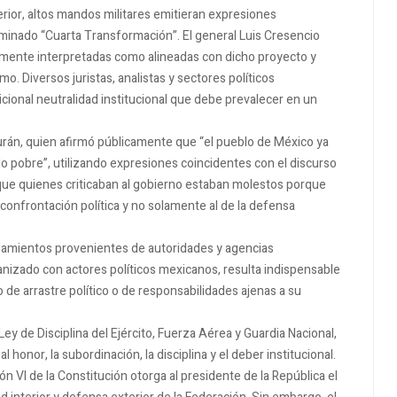
erior, altos mandos militares emitieran expresiones
ominado “Cuarta Transformación”. El general Luis Cresencio
amente interpretadas como alineadas con dicho proyecto y
. Diversos juristas, analistas y sectores políticos
cional neutralidad institucional que debe prevalecer en un
Durán, quien afirmó públicamente que “el pueblo de México ya
lo pobre”, utilizando expresiones coincidentes con el discurso
r que quienes criticaban al gobierno estaban molestos porque
a confrontación política y no solamente al de la defensa
ñalamientos provenientes de autoridades y agencias
nizado con actores políticos mexicanos, resulta indispensable
o de arrastre político o de responsabilidades ajenas a su
Ley de Disciplina del Ejército, Fuerza Aérea y Guardia Nacional,
l honor, la subordinación, la disciplina y el deber institucional.
n VI de la Constitución otorga al presidente de la República el