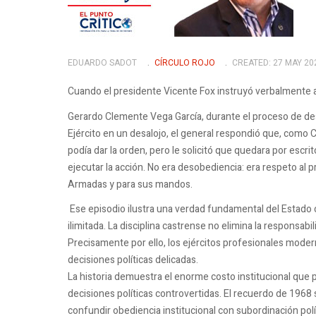
EDUARDO SADOT
CÍRCULO ROJO
CREATED: 27 MAY 20
Cuando el presidente Vicente Fox instruyó verbalmente a
Gerardo Clemente Vega García, durante el proceso de des
Ejército en un desalojo, el general respondió que, com
podía dar la orden, pero le solicitó que quedara por escrit
ejecutar la acción. No era desobediencia: era respeto al pr
Armadas y para sus mandos.
Ese episodio ilustra una verdad fundamental del Estado co
ilimitada. La disciplina castrense no elimina la responsabi
Precisamente por ello, los ejércitos profesionales modern
decisiones políticas delicadas.
La historia demuestra el enorme costo institucional qu
decisiones políticas controvertidas. El recuerdo de 1968 
confundir obediencia institucional con subordinación polí