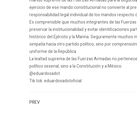
mando supremo de las Fuerzas Armadas para la seguridad 
ejercicio de ese mando constitucional no convierte al pres
responsabilidad legal individual de los mandos respecto 
Es comprensible que muchos integrantes de las Fuerzas 
preservar la institucionalidad y evitar identificaciones p
histórico del Ejército y la Marina. Seguramente muchos mi
simpatía hacia otro partido político, sino por comprensió
uniforme de la República.
La lealtad suprema de las Fuerzas Armadas no pertenece a
político sexenal, sino a la Constitución y a México.
@eduardosadot
Tik tok: eduardosadotoficial
PREV