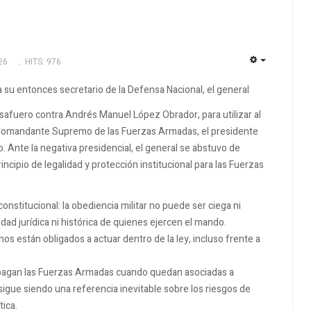
26
HITS: 976
EMPTY
 su entonces secretario de la Defensa Nacional, el general
afuero contra Andrés Manuel López Obrador, para utilizar al
o Comandante Supremo de las Fuerzas Armadas, el presidente
o. Ante la negativa presidencial, el general se abstuvo de
incipio de legalidad y protección institucional para las Fuerzas
nstitucional: la obediencia militar no puede ser ciega ni
lidad jurídica ni histórica de quienes ejercen el mando.
os están obligados a actuar dentro de la ley, incluso frente a
e pagan las Fuerzas Armadas cuando quedan asociadas a
sigue siendo una referencia inevitable sobre los riesgos de
tica.