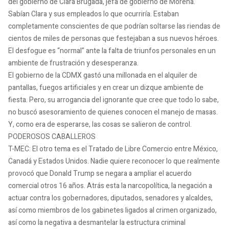
del gobierno de Clara Brugada, jefa de gobierno de Morena.
Sabían Clara y sus empleados lo que ocurriría. Estaban
completamente conscientes de que podrían soltarse las riendas de
cientos de miles de personas que festejaban a sus nuevos héroes.
El desfogue es “normal” ante la falta de triunfos personales en un
ambiente de frustración y desesperanza.
El gobierno de la CDMX gastó una millonada en el alquiler de
pantallas, fuegos artificiales y en crear un dizque ambiente de
fiesta. Pero, su arrogancia del ignorante que cree que todo lo sabe,
no buscó asesoramiento de quienes conocen el manejo de masas.
Y, como era de esperarse, las cosas se salieron de control.
PODEROSOS CABALLEROS
T-MEC: El otro tema es el Tratado de Libre Comercio entre México,
Canadá y Estados Unidos. Nadie quiere reconocer lo que realmente
provocó que Donald Trump se negara a ampliar el acuerdo
comercial otros 16 años. Atrás esta la narcopolítica, la negación a
actuar contra los gobernadores, diputados, senadores y alcaldes,
así como miembros de los gabinetes ligados al crimen organizado,
así como la negativa a desmantelar la estructura criminal