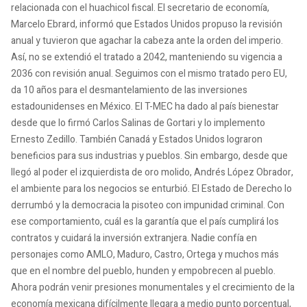
relacionada con el huachicol fiscal. El secretario de economía,
Marcelo Ebrard, informó que Estados Unidos propuso la revisión
anual y tuvieron que agachar la cabeza ante la orden del imperio.
Así, no se extendió el tratado a 2042, manteniendo su vigencia a
2036 con revisión anual. Seguimos con el mismo tratado pero EU,
da 10 años para el desmantelamiento de las inversiones
estadounidenses en México. El T-MEC ha dado al país bienestar
desde que lo firmó Carlos Salinas de Gortari y lo implemento
Ernesto Zedillo. También Canadá y Estados Unidos lograron
beneficios para sus industrias y pueblos. Sin embargo, desde que
llegó al poder el izquierdista de oro molido, Andrés López Obrador,
el ambiente para los negocios se enturbió. El Estado de Derecho lo
derrumbó y la democracia la pisoteo con impunidad criminal. Con
ese comportamiento, cuál es la garantía que el país cumplirá los
contratos y cuidará la inversión extranjera. Nadie confía en
personajes como AMLO, Maduro, Castro, Ortega y muchos más
que en el nombre del pueblo, hunden y empobrecen al pueblo.
Ahora podrán venir presiones monumentales y el crecimiento de la
economía mexicana difícilmente llegara a medio punto porcentual,