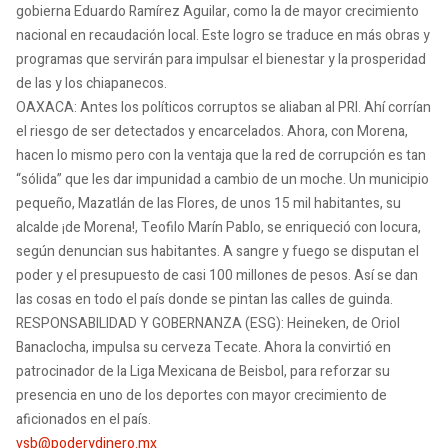
gobierna Eduardo Ramírez Aguilar, como la de mayor crecimiento
nacional en recaudación local. Este logro se traduce en más obras y
programas que servirán para impulsar el bienestar y la prosperidad
de las y los chiapanecos.
OAXACA: Antes los políticos corruptos se aliaban al PRI. Ahí corrían
el riesgo de ser detectados y encarcelados. Ahora, con Morena,
hacen lo mismo pero con la ventaja que la red de corrupción es tan
“sólida” que les dar impunidad a cambio de un moche. Un municipio
pequeño, Mazatlán de las Flores, de unos 15 mil habitantes, su
alcalde ¡de Morena!, Teofilo Marín Pablo, se enriqueció con locura,
según denuncian sus habitantes. A sangre y fuego se disputan el
poder y el presupuesto de casi 100 millones de pesos. Así se dan
las cosas en todo el país donde se pintan las calles de guinda.
RESPONSABILIDAD Y GOBERNANZA (ESG): Heineken, de Oriol
Banaclocha, impulsa su cerveza Tecate. Ahora la convirtió en
patrocinador de la Liga Mexicana de Beisbol, para reforzar su
presencia en uno de los deportes con mayor crecimiento de
aficionados en el país.
vsb@poderydinero.mx