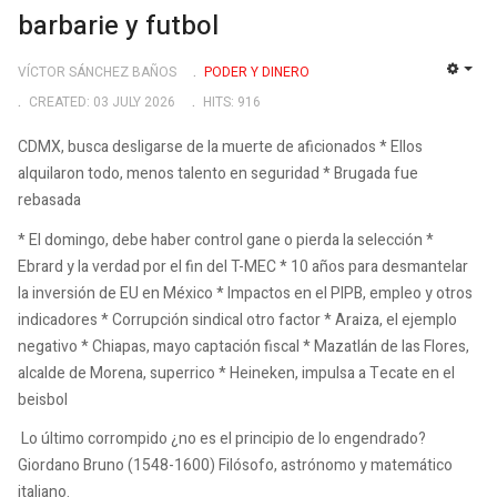
barbarie y futbol
VÍCTOR SÁNCHEZ BAÑOS
PODER Y DINERO
EMP
CREATED: 03 JULY 2026
HITS: 916
CDMX, busca desligarse de la muerte de aficionados * Ellos
alquilaron todo, menos talento en seguridad * Brugada fue
rebasada
* El domingo, debe haber control gane o pierda la selección *
Ebrard y la verdad por el fin del T-MEC * 10 años para desmantelar
la inversión de EU en México * Impactos en el PIPB, empleo y otros
indicadores * Corrupción sindical otro factor * Araiza, el ejemplo
negativo * Chiapas, mayo captación fiscal * Mazatlán de las Flores,
alcalde de Morena, superrico * Heineken, impulsa a Tecate en el
beisbol
Lo último corrompido ¿no es el principio de lo engendrado?
Giordano Bruno (1548-1600) Filósofo, astrónomo y matemático
italiano.