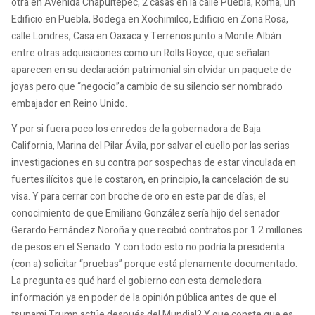
otra en Avenida Chapultepec, 2 casas en la calle Puebla, Roma, un
Edificio en Puebla, Bodega en Xochimilco, Edificio en Zona Rosa,
calle Londres, Casa en Oaxaca y Terrenos junto a Monte Albán
entre otras adquisiciones como un Rolls Royce, que señalan
aparecen en su declaración patrimonial sin olvidar un paquete de
joyas pero que “negocio”a cambio de su silencio ser nombrado
embajador en Reino Unido.
Y por si fuera poco los enredos de la gobernadora de Baja
California, Marina del Pilar Ávila, por salvar el cuello por las serias
investigaciones en su contra por sospechas de estar vinculada en
fuertes ilícitos que le costaron, en principio, la cancelación de su
visa. Y para cerrar con broche de oro en este par de días, el
conocimiento de que Emiliano González sería hijo del senador
Gerardo Fernández Noroña y que recibió contratos por 1.2 millones
de pesos en el Senado. Y con todo esto no podría la presidenta
(con a) solicitar “pruebas” porque está plenamente documentado.
La pregunta es qué hará el gobierno con esta demoledora
información ya en poder de la opinión pública antes de que el
tsunami Trump actúe después del Mundial? Y que conste que es