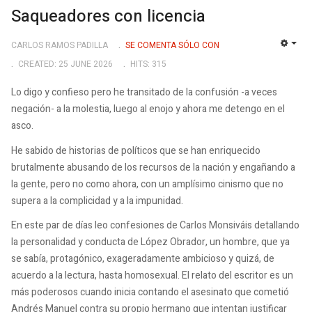
Saqueadores con licencia
CARLOS RAMOS PADILLA
SE COMENTA SÓLO CON
EMP
CREATED: 25 JUNE 2026
HITS: 315
Lo digo y confieso pero he transitado de la confusión -a veces
negación- a la molestia, luego al enojo y ahora me detengo en el
asco.
He sabido de historias de políticos que se han enriquecido
brutalmente abusando de los recursos de la nación y engañando a
la gente, pero no como ahora, con un amplísimo cinismo que no
supera a la complicidad y a la impunidad.
En este par de días leo confesiones de Carlos Monsiváis detallando
la personalidad y conducta de López Obrador, un hombre, que ya
se sabía, protagónico, exageradamente ambicioso y quizá, de
acuerdo a la lectura, hasta homosexual. El relato del escritor es un
más poderosos cuando inicia contando el asesinato que cometió
Andrés Manuel contra su propio hermano que intentan justificar