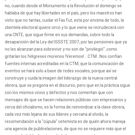
no, cuando desde el Monumento a la Revolución el domingo se
hablaba de que hay libertades en el país, pero los maestros han
visto que no tantas, cuidar el Fas Fut, está por encima de todo, la
clientela electoral quiere circo y lo que viene se recrudecerá con
una CNTE, que sigue firme en sus demandas, sobre todo la
desaparición del la Ley del ISSSTE 2007, por las pensiones que ya
no les alcanzan para sobrevivir y no son de "privilegió" ,como
gritarían los feligreses morenos !Veremos!....CTM...Nos confían
fuentes internas acreditadas en la CTM, que la comunicación de
eventos se hará solo a base de redes sociales, porque así se
construye y cuida la imagen del liderazgo de la nueva central
obrera, que se pregona en el discurso, pero que en la práctica sigue
con los mismos vicios y defectos y nos comentan que con
mensajes de que se hacen relaciones públicas con empresarios y
cerca del oficialismo, es la forma de reinvindicar a la clase obrera,
cada vez más lejana de sus líderes y cercana al olvido, la
recomendación a la "cúpula" cetemista es de quién ahora maneja
una agencia de publirelaciones, de que no se requiere más que el