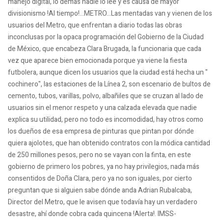
manejo digital, lo demás nadie lo lee y es causa de mayor
divisionismo !Al tiempo!...METRO...Las mentadas van y vienen de los
usuarios del Metro, que enfrentan a diario todas las obras
inconclusas por la opaca programación del Gobierno de la Ciudad
de México, que encabeza Clara Brugada, la funcionaria que cada
vez que aparece bien emocionada porque ya viene la fiesta
futbolera, aunque dicen los usuarios que la ciudad está hecha un "
cochinero", las estaciones de la Línea 2, son escenario de bultos de
cemento, tubos, varillas, polvo, albañiles que se cruzan al lado de
usuarios sin el menor respeto y una calzada elevada que nadie
explica su utilidad, pero no todo es incomodidad, hay otros como
los dueños de esa empresa de pinturas que pintan por dónde
quiera ajolotes, que han obtenido contratos con la módica cantidad
de 250 millones pesos, pero no se vayan con la finta, en este
gobierno de primero los pobres, ya no hay privilegios, nada más
consentidos de Doña Clara, pero ya no son iguales, por cierto
preguntan que si alguien sabe dónde anda Adrian Rubalcaba,
Director del Metro, que le avisen que todavía hay un verdadero
desastre, ahí donde cobra cada quincena !Alerta!. IMSS-