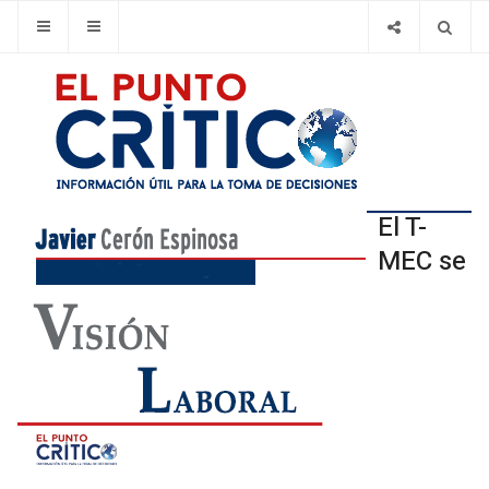
El T-
MEC se