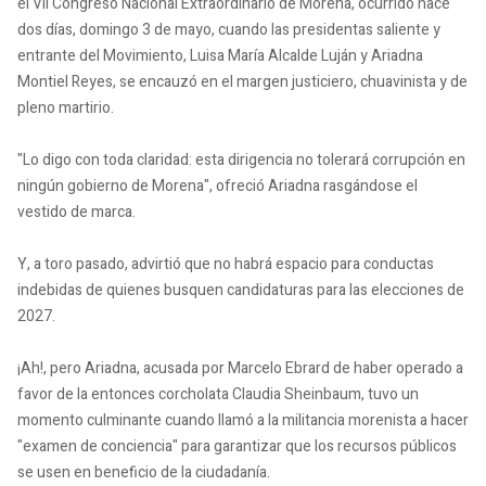
el VII Congreso Nacional Extraordinario de Morena, ocurrido hace
dos días, domingo 3 de mayo, cuando las presidentas saliente y
entrante del Movimiento, Luisa María Alcalde Luján y Ariadna
Montiel Reyes, se encauzó en el margen justiciero, chuavinista y de
pleno martirio.
"Lo digo con toda claridad: esta dirigencia no tolerará corrupción en
ningún gobierno de Morena", ofreció Ariadna rasgándose el
vestido de marca.
Y, a toro pasado, advirtió que no habrá espacio para conductas
indebidas de quienes busquen candidaturas para las elecciones de
2027.
¡Ah!, pero Ariadna, acusada por Marcelo Ebrard de haber operado a
favor de la entonces corcholata Claudia Sheinbaum, tuvo un
momento culminante cuando llamó a la militancia morenista a hacer
"examen de conciencia" para garantizar que los recursos públicos
se usen en beneficio de la ciudadanía.