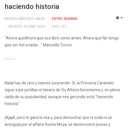
haciendo historia
MOISÉS SÁNCHEZ LIMÓN
ENTRE SEMANA
EMP
CREATED: 05 MAY 2026
HITS: 367
“Ahora queAhora que soy libre como antes. Ahora que No tengo
que ser fiel a nadie…” Manoella Torres
-------
Nada hay de raro y menos sorprende. Sí, la Princesa Caramelo
sigue a pie juntillas el ideario de Su Alteza Serenísima y, en plena
caída de su popularidad, aunque sea gerundio está “haciendo
historia”.
¡Ajajá!, pero le gana la risa y, para demostrar que ni suda ni se
acongoja por el affaire Rocha Moya, se desenvolvió jocosa y