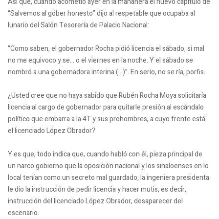
Así que, cuando acometió ayer en la mañanera el nuevo capítulo de
“Salvemos al góber honesto” dijo al respetable que ocupaba al
lunario del Salón Tesorería de Palacio Nacional:
“Como saben, el gobernador Rocha pidió licencia el sábado, si mal
no me equivoco y se… o el viernes en la noche. Y el sábado se
nombró a una gobernadora interina (…)”. En serio, no se ría, porfis.
¿Usted cree que no haya sabido que Rubén Rocha Moya solicitaría
licencia al cargo de gobernador para quitarle presión al escándalo
político que embarra a la 4T y sus prohombres, a cuyo frente está
el licenciado López Obrador?
Y es que, todo indica que, cuando habló con él, pieza principal de
un narco gobierno que la oposición nacional y los sinaloenses en lo
local tenían como un secreto mal guardado, la ingeniera presidenta
le dio la instrucción de pedir licencia y hacer mutis, es decir,
instrucción del licenciado López Obrador, desaparecer del
escenario.