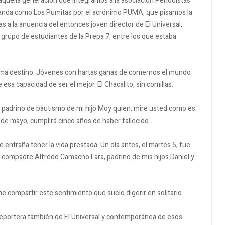
aquella generación que integramos a la asociación Periodistas
banda como Los Pumitas por el acrónimo PUMA, que pisamos la
s a la anuencia del entonces joven director de El Universal,
 grupo de estudiantes de la Prepa 7, entre los que estaba
lama destino. Jóvenes con hartas ganas de comernos el mundo
sa capacidad de ser el mejor. El Chacalito, sin comillas.
padrino de bautismo de mi hijo Moy quien, mire usted como es
 de mayo, cumplirá cinco años de haber fallecido.
 entraña tener la vida prestada. Un día antes, el martes 5, fue
n compadre Alfredo Camacho Lara, padrino de mis hijos Daniel y
me compartir este sentimiento que suelo digerir en solitario.
reportera también de El Universal y contemporánea de esos