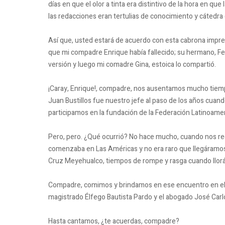
días en que el olor a tinta era distintivo de la hora en que
las redacciones eran tertulias de conocimiento y cátedra
Así que, usted estará de acuerdo con esta cabrona impr
que mi compadre Enrique había fallecido; su hermano, F
versión y luego mi comadre Gina, estoica lo compartió.
¡Caray, Enrique!, compadre, nos ausentamos mucho tiempo
Juan Bustillos fue nuestro jefe al paso de los años cuan
participamos en la fundación de la Federación Latinoamer
Pero, pero. ¿Qué ocurrió? No hace mucho, cuando nos re
comenzaba en Las Américas y no era raro que llegáramos 
Cruz Meyehualco, tiempos de rompe y rasga cuando llorá
Compadre, comimos y brindamos en ese encuentro en el q
magistrado Élfego Bautista Pardo y el abogado José Carl
Hasta cantamos, ¿te acuerdas, compadre?