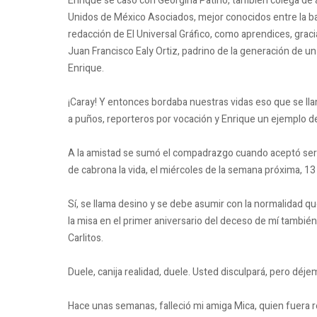
Enrique se casó con Georgina Patiño, también colega de 
Unidos de México Asociados, mejor conocidos entre la 
redacción de El Universal Gráfico, como aprendices, gracia
Juan Francisco Ealy Ortiz, padrino de la generación de un
Enrique.
¡Caray! Y entonces bordaba nuestras vidas eso que se l
a puños, reporteros por vocación y Enrique un ejemplo de e
A la amistad se sumó el compadrazgo cuando aceptó ser 
de cabrona la vida, el miércoles de la semana próxima, 13
Sí, se llama desino y se debe asumir con la normalidad que
la misa en el primer aniversario del deceso de mí tambié
Carlitos.
Duele, canija realidad, duele. Usted disculpará, pero déje
Hace unas semanas, falleció mi amiga Mica, quien fuera 