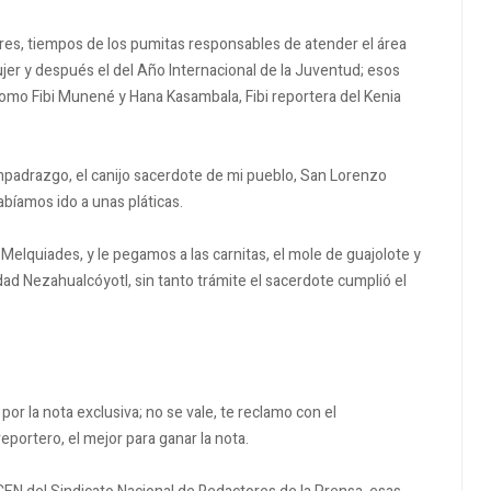
ares, tiempos de los pumitas responsables de atender el área
ujer y después el del Año Internacional de la Juventud; esos
omo Fibi Munené y Hana Kasambala, Fibi reportera del Kenia
padrazgo, el canijo sacerdote de mi pueblo, San Lorenzo
abíamos ido a unas pláticas.
 Melquiades, y le pegamos a las carnitas, el mole de guajolote y
dad Nezahualcóyotl, sin tanto trámite el sacerdote cumplió el
por la nota exclusiva; no se vale, te reclamo con el
portero, el mejor para ganar la nota.