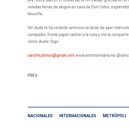
¡Ay!, esos días en El Universal, en el trabajo gremial en 
veladas llenas de alegría en casa de Don Celso, espléndi
filosofía.
Sin duda te ha recibido amoroso la tarde de ayer miércole
compadre. Ponle papel carbón a la nota y me la compartes
cómo duele. Digo.
sanchezlimon@gmail.com
www.entresemana.mx @sanc
PREV
NACIONALES
INTERNACIONALES
METRÓPOLI