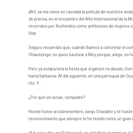
¡Ah!, se me viene en cascada la película de nuestros and
de prensa, en el encuentro del Año Internacional de la M
recorridos por Xochimilco como anfitriones de mujeres c
Star.
Seguro recuerdas que, cuando íbamos a concretar el com
Chiautzingo, no quiso bautizar a Moy porque, adujo, no h
Pero ya estaba lista la fiesta que organizó mi abuelo, Don
hasta barbacoa. Al día siguiente, en una parroquia de Ciu
rito. Y…
¿Por qué sin avisar, compadre?
Hiciste honor al sobrenombre, canijo Chacalito y te fuiste 
reconocimiento que siempre te he tenido como un gran re