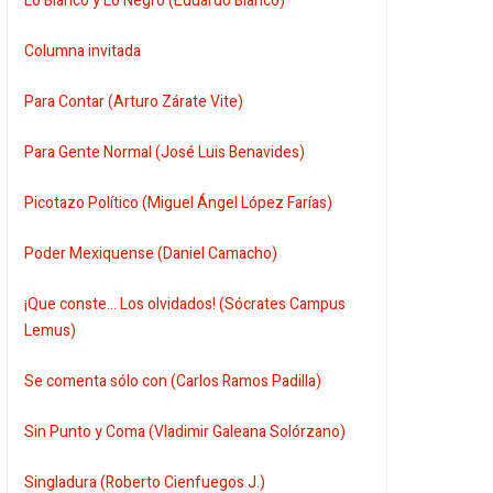
Lo Blanco y Lo Negro (Eduardo Blanco)
Columna invitada
Para Contar (Arturo Zárate Vite)
Para Gente Normal (José Luis Benavides)
Picotazo Político (Miguel Ángel López Farías)
Poder Mexiquense (Daniel Camacho)
¡Que conste... Los olvidados! (Sócrates Campus
Lemus)
Se comenta sólo con (Carlos Ramos Padilla)
Sin Punto y Coma (Vladimir Galeana Solórzano)
Singladura (Roberto Cienfuegos J.)