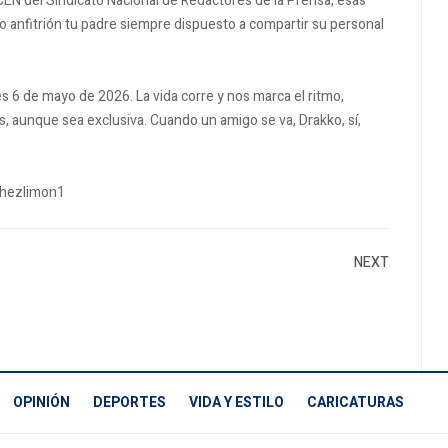
el CEN del Sindicato Nacional de Redactores de la Prensa, esas
do anfitrión tu padre siempre dispuesto a compartir su personal
s 6 de mayo de 2026. La vida corre y nos marca el ritmo,
, aunque sea exclusiva. Cuando un amigo se va, Drakko, sí,
hezlimon1
NEXT
OPINIÓN
DEPORTES
VIDA Y ESTILO
CARICATURAS